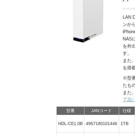
LAN
ンか
iPh
NA
を外
す。
また
を搭
※型
たも
また
了品
型番
JANコード
仕様
HDL-CE1.0B
4957180101446
1TB