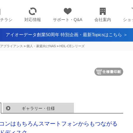
チラシ
対応情報
サポート・Q&A
会社案内
ショ
アイオーデータ創業50周年 特別企画・最新Topicsはこちら ＞
アプライアンス​
>
個人・家庭向けNAS
>
HDL-CEシリーズ
ギャラリー・仕様
コンはもちろんスマートフォンからもつながる
ドディスク