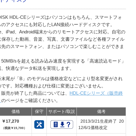
 DISK HDL-CEシリーズはパソコンはもちろん、スマートフォ
らのアクセスにも対応したLAN接続ハードディスクです。
one、iPad、Android端末からのリモートアクセスに対応。自宅の
Sに保存した動画、音楽、写真、文書ファイルなど各種ファイル
出先のスマートフォン、またはパソコンで楽しむことができま
、50MB/sを超える読み込み速度を実現する「高速読込モード」
載、快適なデータ転送を実現します。
番末尾が「B」のモデルは価格改定などにより型名変更がされ
のです。対応機種および仕様に変更はございません。
、販売が終了した商品については、
HDL-CEシリーズ（販売終
）
のページをご確認ください。
価格
保守
サポート/取説
備考
￥17,270
2013/3/21生産終了 20
12/6/1価格改定
（税抜￥15,700）