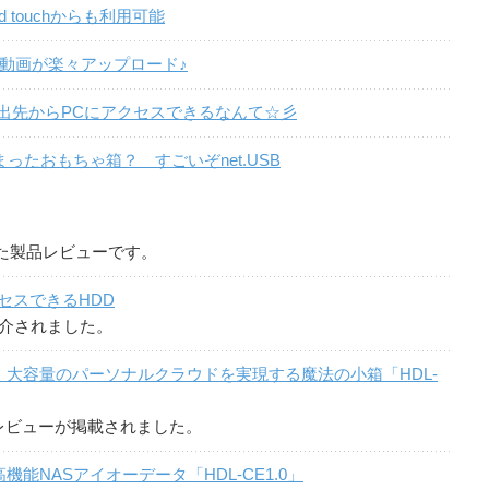
 touchからも利用可能
像や動画が楽々アップロード♪
外出先からPCにアクセスできるなんて☆彡
ったおもちゃ箱？ すごいぞnet.USB
た製品レビューです。
クセスできるHDD
」が紹介されました。
大容量のパーソナルクラウドを実現する魔法の小箱「HDL-
ack」にレビューが掲載されました。
能NASアイオーデータ「HDL-CE1.0」