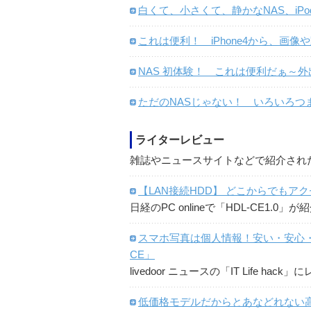
白くて、小さくて、静かなNAS、iPod
これは便利！ iPhone4から、画
NAS 初体験！ これは便利だぁ～
ただのNASじゃない！ いろいろつま
ライターレビュー
雑誌やニュースサイトなどで紹介され
【LAN接続HDD】 どこからでもア
日経のPC onlineで「HDL-CE1.0
スマホ写真は個人情報！安い・安心・
CE」
livedoor ニュースの「IT Life h
低価格モデルだからとあなどれない高機