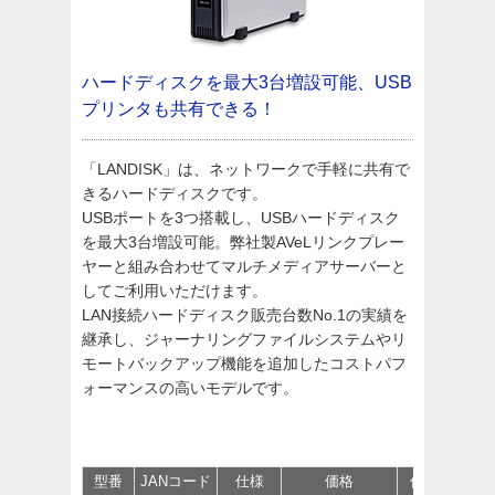
ハードディスクを最大3台増設可能、USB
プリンタも共有できる！
「LANDISK」は、ネットワークで手軽に共有で
きるハードディスクです。
USBポートを3つ搭載し、USBハードディスク
を最大3台増設可能。弊社製AVeLリンクプレー
ヤーと組み合わせてマルチメディアサーバーと
してご利用いただけます。
LAN接続ハードディスク販売台数No.1の実績を
継承し、ジャーナリングファイルシステムやリ
モートバックアップ機能を追加したコストパフ
ォーマンスの高いモデルです。
型番
JANコード
仕様
価格
保守
サポ