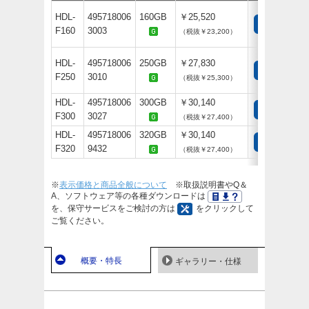
HDL-
495718006
160GB
￥25,520
F160
3003
（税抜￥23,200）
HDL-
495718006
250GB
￥27,830
F250
3010
（税抜￥25,300）
HDL-
495718006
300GB
￥30,140
F300
3027
（税抜￥27,400）
HDL-
495718006
320GB
￥30,140
F320
9432
（税抜￥27,400）
※
表示価格と商品全般について
※取扱説明書やQ＆
A、ソフトウェア等の各種ダウンロードは
を、保守サービスをご検討の方は
をクリックして
ご覧ください。
概要・特長
ギャラリー・仕様