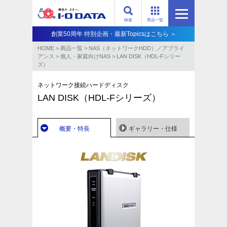
検索
商品一覧
創業50周年 特別企画・最新Topicsはこちら ＞
HOME
>
商品一覧
>
NAS（ネットワークHDD）／アプライ
アンス​
>
個人・家庭向けNAS
>
LAN DISK（HDL-Fシリー
ズ）
ネットワーク接続ハードディスク
LAN DISK（HDL-Fシリーズ）
概要・特長
ギャラリー・仕様