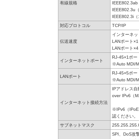
有線規格
IEEE802.3a
IEEE802.3u
IEEE802.3i
対応プロトコル
TCP/IP
インターネットポー
伝送速度
LANポート×1：1
LANポート×4：
RJ-45×1ポー
インターネットポート
※Auto MDI/M
RJ-45×5ポー
LANポート
※Auto MDI/M
IPアドレス自
over IPv6
インターネット接続方法
※IPv6（IP
認ください。
サブネットマスク
255.255.255
SPI、DoS