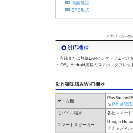
高解像度
EPS形式
※OSメーカーの
対応機種
・有線または無線LANインターフェイスを有し
・iOS、Android搭載のスマホ、タブレ
動作確認済みWi-Fi機器
PlayStation
ゲーム機
※
動作確認済
モバイル端末
各社スマート
Google Ho
スマートスピーカー
※チャンネル