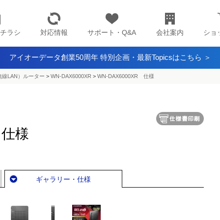
チラシ
対応情報
サポート・Q&A
会社案内
ショ
アイオーデータ創業50周年 特別企画・最新Topicsはこちら ＞
（無線LAN）ルーター
>
WN-DAX6000XR
>
WN-DAX6000XR 仕様
 仕様
ギャラリー・仕様