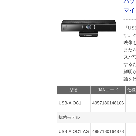
パソ
マイ
「US
す。
映像
またZ
スパ
する
鮮明
議を
型番
JANコード
仕様
USB-AIOC1
4957180148106
抗菌モデル
USB-AIOC1-AG
4957180164878