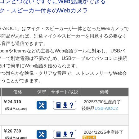
コンとつないですぐにWeb会議ができる
ク・スピーカー付きのWebカメラ
B-AIOC1」はマイク・スピーカーが一体となったWebカメラで
本商品があれば、別途マイクやスピーカーを用意する必要なく
も音声も送信できます。
oomやTeamsなどの主要なWeb会議ツールに対応し、USBバ
ワーで別途電源は不要のため、USBケーブルでパソコンに接続
だけで簡単にWeb会議を始められます。
かつ滑らかな映像・クリアな音声で、ストレスフリーなWeb会
行うことができます。
価格
保守
サポート/取説
備考
￥24,310
2025/7/30生産終了
後継品
USB-AIOC2
（税抜￥22,100）
￥26,730
2024/12/25生産終了
（税抜￥24,300）