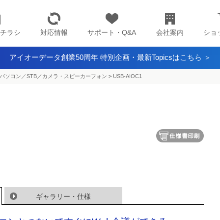
チラシ
対応情報
サポート・Q&A
会社案内
ショ
アイオーデータ創業50周年 特別企画・最新Topicsはこちら ＞
パソコン／STB／カメラ・スピーカーフォン
>
USB-AIOC1
ギャラリー・仕様