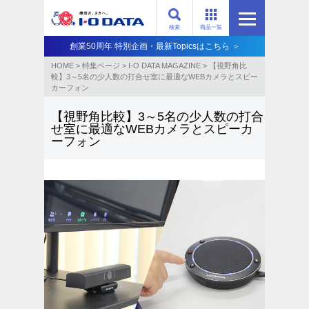
検索
商品一覧
創業50周年 特別企画・最新Topicsはこちら ＞
HOME
>
特集ページ
>
I-O DATA MAGAZINE
>
【視野角比
較】3～5名の少人数の打合せ室に最適なWEBカメラとスピー
カーフォン
【視野角比較】3～5名の少人数の打合
せ室に最適なWEBカメラとスピーカ
ーフォン