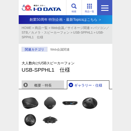
検索
商品一覧
創業50周年 特別企画・最新Topicsはこちら ＞
HOME
>
商品一覧
>
Web会議／サイネージ関連
>
パソコン／
STB／カメラ・スピーカーフォン
>
USB-SPPHL1
>
USB-
SPPHL1 仕様
関連カテゴリ
Web会議関連
大人数向けUSBスピーカーフォン
USB-SPPHL1 仕様
概要・特長
ギャラリー・仕様