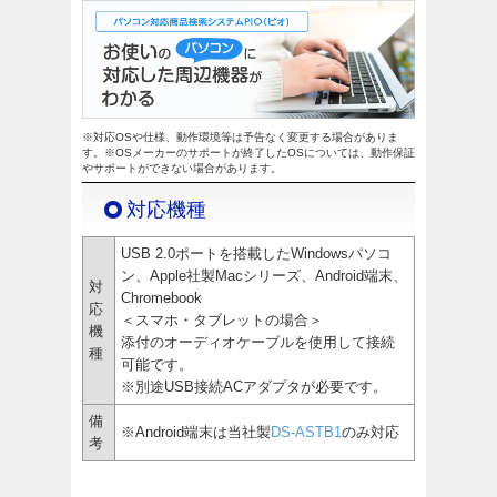
※対応OSや仕様、動作環境等は予告なく変更する場合がありま
す。※OSメーカーのサポートが終了したOSについては、動作保証
やサポートができない場合があります。
対応機種
USB 2.0ポートを搭載したWindowsパソコ
ン、Apple社製Macシリーズ、Android端末、
対
Chromebook
応
＜スマホ・タブレットの場合＞
機
添付のオーディオケーブルを使用して接続
種
可能です。
※別途USB接続ACアダプタが必要です。
備
※Android端末は当社製
DS-ASTB1
のみ対応
考