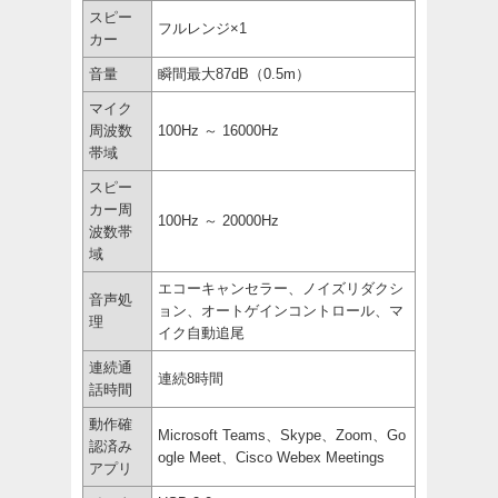
スピー
フルレンジ×1
カー
音量
瞬間最大87dB（0.5m）
マイク
周波数
100Hz ～ 16000Hz
帯域
スピー
カー周
100Hz ～ 20000Hz
波数帯
域
エコーキャンセラー、ノイズリダクシ
音声処
ョン、オートゲインコントロール、マ
理
イク自動追尾
連続通
連続8時間
話時間
動作確
Microsoft Teams、Skype、Zoom、Go
認済み
ogle Meet、Cisco Webex Meetings
アプリ