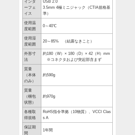
インタ
USB 2.0
ーフェ
3.5mm 4極ミニジャック（CTIA規格基
イス
準）
使用温
0～40℃
度範囲
使用湿
20～85% （結露なきこと）
度範囲
外形寸
約180（W）× 180（D）× 42（H）mm
法
※コネクタおよび突起部含まず
質量
（本体
約590g
のみ）
質量
（梱包
約970g
状態）
各種取
RoHS指令準拠（10物質）、VCCI Clas
得規格
s A
保証期
1年間
間