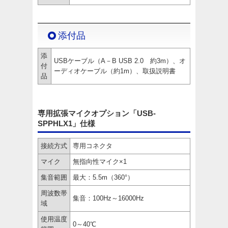
添付品
添
USBケーブル（A－B USB 2.0 約3m）、オ
付
ーディオケーブル（約1m）、取扱説明書
品
専用拡張マイクオプション「USB-
SPPHLX1」仕様
接続方式
専用コネクタ
マイク
無指向性マイク×1
集音範囲
最大：5.5m（360°）
周波数帯
集音：100Hz～16000Hz
域
使用温度
0～40℃