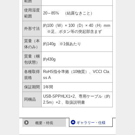
範囲
使用湿度
20～85% （結露なきこと）
範囲
約100（W）× 100（D）× 40（H）mm
外形寸法
※足、ボタン等の突起部含まず
質量（本
約140g ※1個あたり
体のみ）
質量（梱
約430g
包状態）
各種取得
RoHS指令準拠（10物質）、VCCI Cla
規格
ss A
保証期間
1年間
USB-SPPHLX1×2、専用ケーブル（約
同梱品
2.5m）×2 、取扱説明書
ギャラリー・仕様
概要・特長