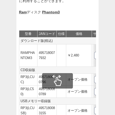
に利用することができます。
Ram
ディスク
Phantom3
型番
JANコード
仕様
価格
サポート/取説
ダウンロード版(税込)
RAMPHA
495718007
￥2,480
NTOM3
7932
CD収録版
RP3(LCU
495718008
オープン価格
C)
0796
RP3(LC5
495718008
オープン価格
0)
0789
USBメモリー収録版
RP3(LCU
495718008
オープン価格
SB)
3155