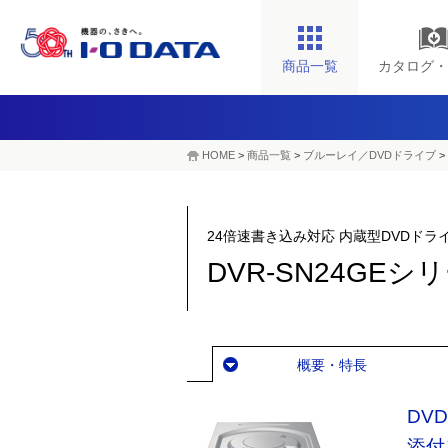
商品一覧
カタログ・
HOME
>
商品一覧
>
ブルーレイ／DVDドライブ
>
24倍速書き込み対応 内蔵型DVDド
DVR-SN24GEシ
概要・特長
DV
添付