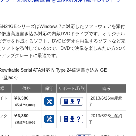
-SN24GEシリーズはWindows 7に対応したソフトウェアを添付
24倍速高速書き込み対応の内蔵DVDドライブです。オリジナル
Dビデオを作成するソフト、DVDビデオを再生するソフトなど充
たソフトを添付しているので、DVDで映像を楽しみたい方のパ
ンアップグレードに最適です。
R
ewritable
S
erial ATA対応
N
Type
24
倍速書き込み
GE
l（
B
lack）
仕様
価格
保守
サポート/取説
備考
イト
￥6,380
2013/6/26生産終
了
（税抜￥5,800）
ック
￥6,380
2013/6/26生産終
了
（税抜￥5,800）