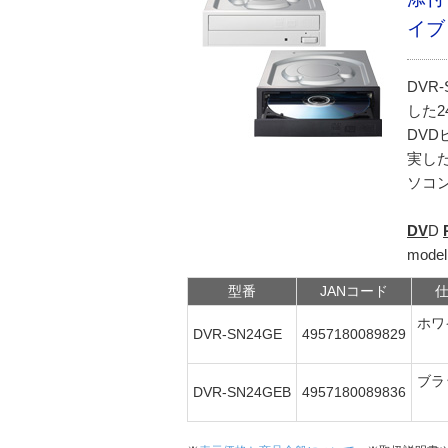
イブ
DVR
した
DV
実し
ソコ
DV
D
mode
型番
JANコード
ホワ
DVR-SN24GE
4957180089829
ブラ
DVR-SN24GEB
4957180089836