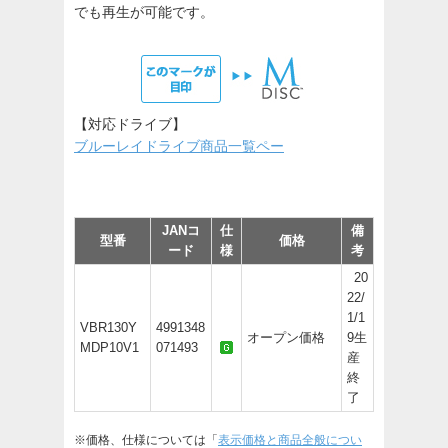
でも再生が可能です。
【対応ドライブ】
ブルーレイドライブ商品一覧ペー
JANコ
仕
備
型番
価格
ード
様
考
20
22/
1/1
VBR130Y
4991348
オープン価格
9生
MDP10V1
071493
産
終
了
※価格、仕様については「
表示価格と商品全般につい