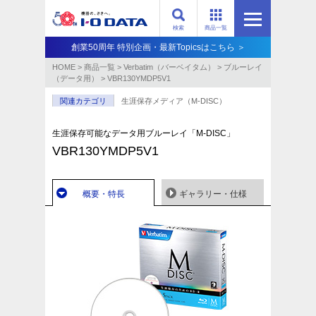
検索
商品一覧
創業50周年 特別企画・最新Topicsはこちら ＞
HOME
>
商品一覧
>
Verbatim（バーベイタム）
>
ブルーレイ
（データ用）
>
VBR130YMDP5V1
関連カテゴリ
生涯保存メディア（M-DISC）
生涯保存可能なデータ用ブルーレイ「M-DISC」
VBR130YMDP5V1
概要・特長
ギャラリー・仕様