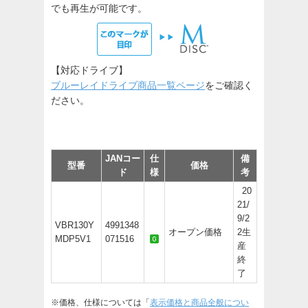
でも再生が可能です。
【対応ドライブ】
ブルーレイドライブ商品一覧ページ
をご確認く
ださい。
JANコー
仕
備
型番
価格
ド
様
考
20
21/
9/2
VBR130Y
4991348
オープン価格
2生
MDP5V1
071516
産
終
了
※価格、仕様については「
表示価格と商品全般につい