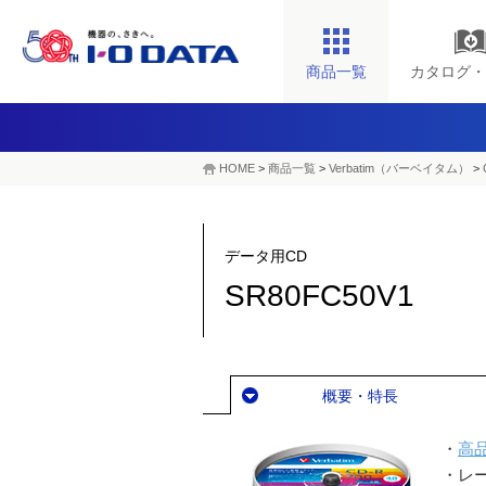
商品一覧
カタログ・
HOME
>
商品一覧
>
Verbatim（バーベイタム）
>
データ用CD
SR80FC50V1
概要・特長
・
高
・レ