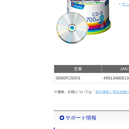
・
カ
型番
JA
SR80FC50V1
49913480613
※価格、仕様については「
表示価格と商品全般
サポート情報