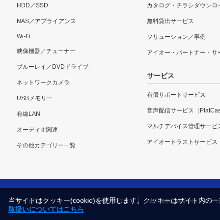
HDD／SSD
カタログ・チラシダウンロ
NAS／アプライアンス
無料貸出サービス
Wi-Fi
ソリューション／事例
映像機器／チューナー
アイオー・パートナー・サ
ブルーレイ／DVDドライブ
サービス
ネットワークカメラ
有償サポートサービス
USBメモリー
音声配信サービス（PlatCas
有線LAN
マルチデバイス管理サービ
オーディオ関連
アイオートラストサービス
その他カテゴリー一覧
当サイトはクッキー(cookie)を使用します。クッキーはサイト
サイトマップ
本サイトご利用上の注意
表示価格・商品全般について
取扱いについてはこちら