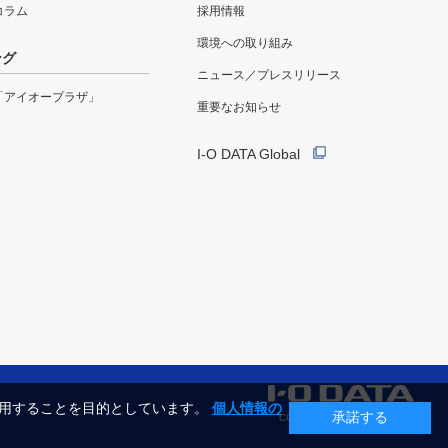
eコラム
採用情報
環境への取り組み
ング
ニュース／プレスリリース
「アイオープラザ」
重要なお知らせ
I-O DATA Global
利用することを目的としています。
個人情報の
承諾する
COPYRIGHT©I-O DATA, INC.