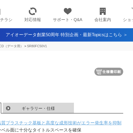
チラシ
対応情報
サポート・Q&A
会社案内
ショ
アイオーデータ創業50周年 特別企画・最新Topicsはこちら ＞
CD（データ用）
>
SR80FC50V1
ギャラリー・仕様
品質プラスチック基板と高度な成形技術がエラー発生率を抑制
ーベル面に十分なタイトルスペースを確保