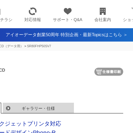
チラシ
対応情報
サポート・Q&A
会社案内
ショ
アイオーデータ創業50周年 特別企画・最新Topicsはこちら ＞
CD（データ用）
>
SR80FHP50SV7
CD
ギャラリー・仕様
クジェットプリンタ対応
ードデザインPhono-R