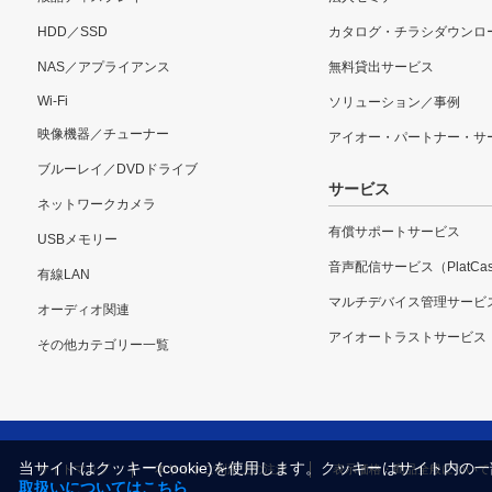
HDD／SSD
カタログ・チラシダウンロ
NAS／アプライアンス
無料貸出サービス
Wi-Fi
ソリューション／事例
映像機器／チューナー
アイオー・パートナー・サ
ブルーレイ／DVDドライブ
サービス
ネットワークカメラ
有償サポートサービス
USBメモリー
音声配信サービス（PlatCas
有線LAN
マルチデバイス管理サービ
オーディオ関連
アイオートラストサービス
その他カテゴリー一覧
当サイトはクッキー(cookie)を使用します。クッキーはサイト
サイトマップ
本サイトご利用上の注意
表示価格・商品全般について
取扱いについてはこちら