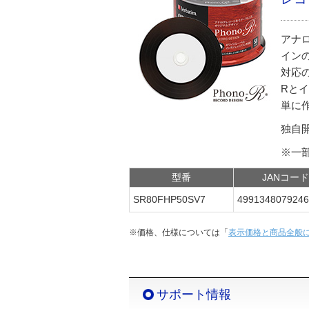
アナ
インの
対応
Rと
単に
独自
※一
型番
JANコード
SR80FHP50SV7
4991348079246
※価格、仕様については「
表示価格と商品全般
サポート情報