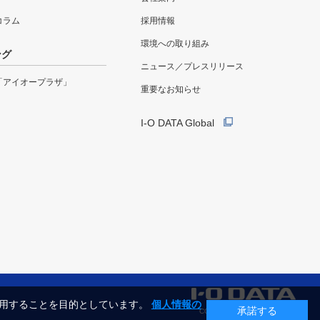
eコラム
採用情報
環境への取り組み
ング
ニュース／プレスリリース
「アイオープラザ」
重要なお知らせ
I-O DATA Global
利用することを目的としています。
個人情報の
承諾する
COPYRIGHT©I-O DATA, INC.