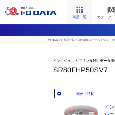
商品一覧
カタログ・
HOME
>
商品一覧
>
Verbatim（バーベイタム）
>
インクジェットプリンタ対応データ用
SR80FHP50SV7
概要・特長
イン
レコ