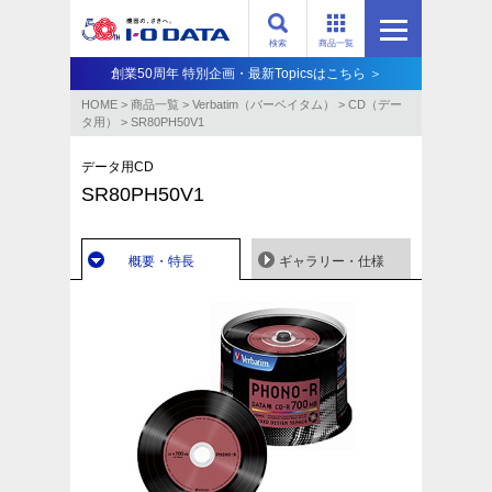
検索
商品一覧
創業50周年 特別企画・最新Topicsはこちら ＞
HOME
>
商品一覧
>
Verbatim（バーベイタム）
>
CD（デー
タ用）
>
SR80PH50V1
データ用CD
SR80PH50V1
概要・特長
ギャラリー・仕様