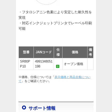
・フタロシアニン色素により安定した耐久性を
実現
・対応インクジェットプリンタでレーベル印刷
可能
仕
備
型番
JANコード
価格
様
考
SR80P
4991348051
オープン価格
P10
198
※価格、仕様については「
表示価格と商品全般につい
て
」をご確認ください。
サポート情報