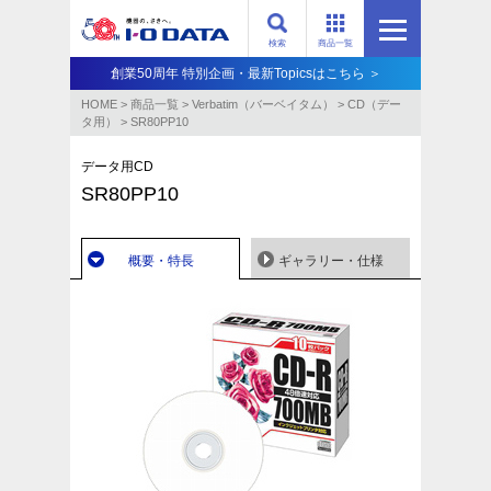
検索
商品一覧
創業50周年 特別企画・最新Topicsはこちら ＞
HOME
>
商品一覧
>
Verbatim（バーベイタム）
>
CD（デー
タ用）
>
SR80PP10
データ用CD
SR80PP10
概要・特長
ギャラリー・仕様