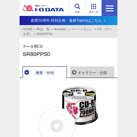
検索
商品一覧
創業50周年 特別企画・最新Topicsはこちら ＞
HOME
>
商品一覧
>
Verbatim（バーベイタム）
>
CD（デー
タ用）
>
SR80PP50
データ用CD
SR80PP50
概要・特長
ギャラリー・仕様