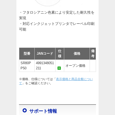
・フタロシアニン色素により安定した耐久性を
実現
・対応インクジェットプリンタでレーベル印刷
可能
仕
備
型番
JANコード
価格
様
考
SR80P
4991348051
オープン価格
P50
211
※価格、仕様については「
表示価格と商品全般につい
て
」をご確認ください。
サポート情報