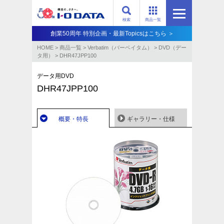
検索
商品一覧
創業50周年 特別企画・最新Topicsはこちら ＞
HOME
>
商品一覧
>
Verbatim（バーベイタム）
>
DVD（デー
タ用）
>
DHR47JPP100
データ用DVD
DHR47JPP100
概要・特長
ギャラリー・仕様