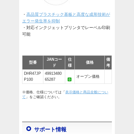
・
高品質プラスチック基板と高度な成形技術が
エラー発生率を抑制
・対応インクジェットプリンタでレーベル印刷
可能
JANコー
仕
備
型番
価格
ド
様
考
DHR47JP
49913480
オープン価格
P100
65287
※価格、仕様については「
表示価格と商品全般につい
て
」をご確認ください。
サポート情報