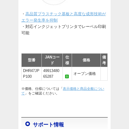
・
高品質プラスチック基板と高度な成形技術が
エラー発生率を抑制
・対応インクジェットプリンタでレーベル印刷
可能
JANコー
仕
備
型番
価格
ド
様
考
DHR47JP
49913480
オープン価格
P100
65287
※価格、仕様については「
表示価格と商品全般につい
て
」をご確認ください。
サポート情報