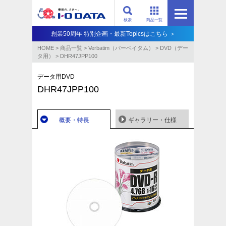
検索
商品一覧
創業50周年 特別企画・最新Topicsはこちら ＞
HOME
>
商品一覧
>
Verbatim（バーベイタム）
>
DVD（デー
タ用）
>
DHR47JPP100
データ用DVD
DHR47JPP100
概要・特長
ギャラリー・仕様