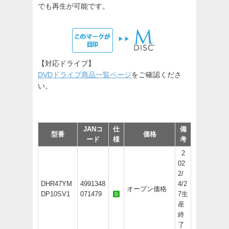
でも再生が可能です。
【対応ドライブ】
DVDドライブ商品一覧ページ
をご確認くださ
い。
JANコ
仕
備
型番
価格
ード
様
考
2
02
2/
DHR47YM
4991348
4/2
オープン価格
DP10SV1
071479
7生
産
終
了