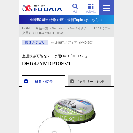
検索
商品一覧
創業50周年 特別企画・最新Topicsはこちら ＞
HOME
>
商品一覧
>
Verbatim（バーベイタム）
>
DVD（デー
タ用）
>
DHR47YMDP10SV1
関連カテゴリ
生涯保存メディア（M-DISC）
生涯保存可能なデータ用DVD「M-DISC」
DHR47YMDP10SV1
概要・特長
ギャラリー・仕様