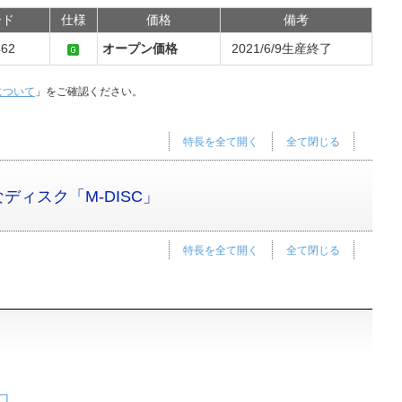
ード
仕様
価格
備考
462
オープン価格
2021/6/9生産終了
について
」をご確認ください。
特長を全て開く
全て閉じる
ィスク「M-DISC」
特長を全て開く
全て閉じる
口