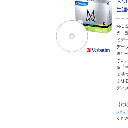
大切
生涯
M-D
光・
てデ
デー
※1 
さい
※「生
に基
※M
ディ
【対
DV
くだ