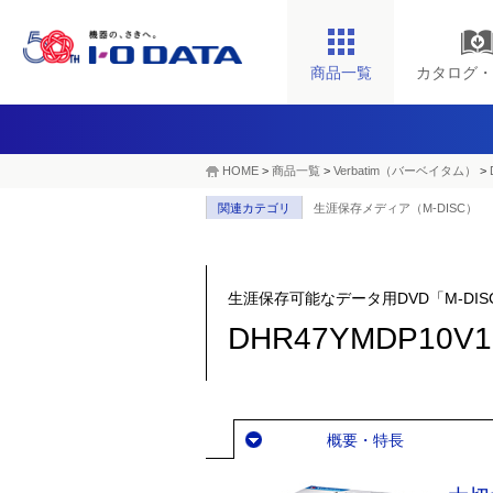
商品一覧
カタログ・
HOME
>
商品一覧
>
Verbatim（バーベイタム）
>
関連カテゴリ
生涯保存メディア（M-DISC）
生涯保存可能なデータ用DVD「M-DIS
DHR47YMDP10V1
概要・特長