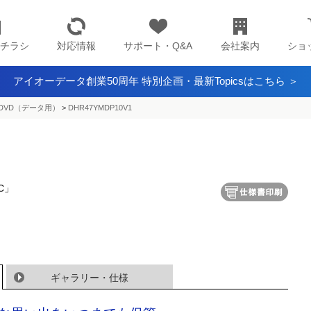
チラシ
対応情報
サポート・Q&A
会社案内
ショ
アイオーデータ創業50周年 特別企画・最新Topicsはこちら ＞
DVD（データ用）
>
DHR47YMDP10V1
C」
ギャラリー・仕様