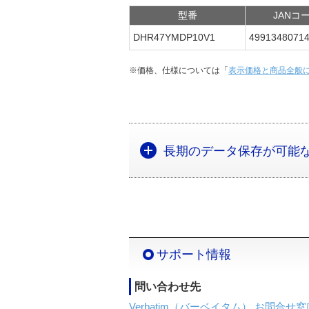
型番
JANコ
DHR47YMDP10V1
4991348071
※価格、仕様については「
表示価格と商品全般
長期のデータ保存が可能なデ
サポート情報
問い合わせ先
Verbatim（バーベイタム） お問合せ窓