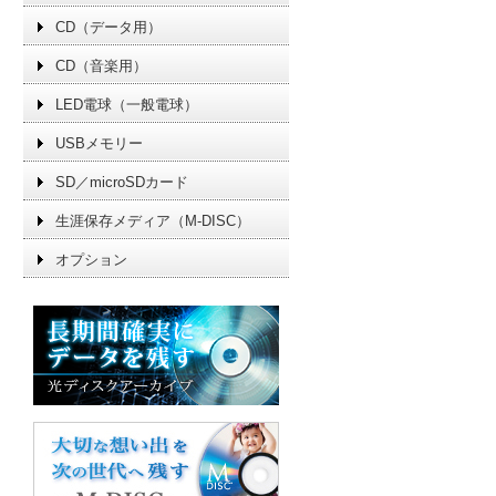
CD（データ用）
CD（音楽用）
LED電球（一般電球）
USBメモリー
SD／microSDカード
生涯保存メディア（M-DISC）
オプション