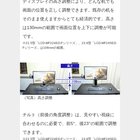
ディスプレイの高さ調整により、どんな机でも
画面の位置を正しく調整できます。既存の机を
そのまま使えますからとても経済的です。高さ
は130mmの範囲で画面位置を上下に調整が可能
です。
※21.5型「LCD-MF224ED-Fシリーズ」、23.8型「LCD-MF245ED-
Fシリーズ」は108mmの範囲。
（写真）高さ調整
チルト（前後の角度調整）は、見やすい視線に
合わせるのに必要で、前5°、後23°の範囲で調整
できます。
※21.5型「LCD-MF224ED-Fシリーズ」、23.8型「LCD-MF245ED-