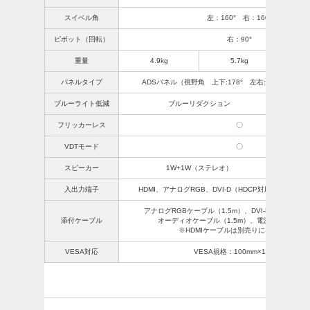
スイベル角
左：160° 右：160°
ピボット（回転）
右：90°
重量
4.9kg
5.7kg
パネルタイプ
ADSパネル（視野角 上下:178° 左右:178°）／非
ブルーライト低減
ブルーリダクション
ブルー
フリッカーレス
〇
VDTモード
〇
スピーカー
1W+1W（ステレオ）
2W+
入出力端子
HDMI、アナログRGB、DVI-D（HDCP対応）、イヤ
アナログRGBケーブル（1.5m）、DVI-Dケーブル（1
添付ケーブル
オーディオケーブル（1.5m）、電源コード（1.8
※HDMIケーブルは別売りになります。
VESA対応
VESA規格：100mm×100mm