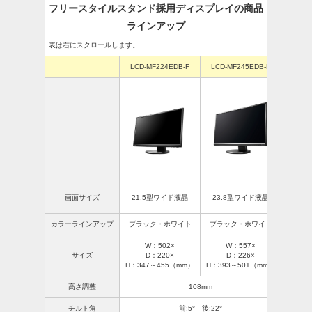
フリースタイルスタンド採用ディスプレイの商品
ラインアップ
表は右にスクロールします。
LCD-MF224EDB-F
LCD-MF245EDB-F
LCD-
27
画面サイズ
21.5型ワイド液晶
23.8型ワイド液晶
4辺
カラーラインアップ
ブラック・ホワイト
ブラック・ホワイト
W：502×
W：557×
W
サイズ
D：220×
D：226×
D
H：347～455（mm）
H：393～501（mm）
H：42
高さ調整
108mm
チルト角
前:5° 後:22°
前: