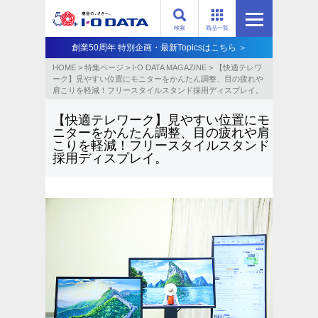
検索
商品一覧
創業50周年 特別企画・最新Topicsはこちら ＞
HOME
>
特集ページ
>
I-O DATA MAGAZINE
>
【快適テレワ
ーク】見やすい位置にモニターをかんたん調整、目の疲れや
肩こりを軽減！フリースタイルスタンド採用ディスプレイ。
【快適テレワーク】見やすい位置にモ
ニターをかんたん調整、目の疲れや肩
こりを軽減！フリースタイルスタンド
採用ディスプレイ。