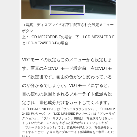
（写真）ディスプレイの右下に配置された設定メニュー
ボタン
上：LCD-MF273EDB-Fの場合 下：LCD-MF224EDB-F
とLCD-MF245EDB-Fの場合
VDTモードの設定もこのメニューから設定しま
す。写真の左はVDTモード設定前、右はVDTモ
ード設定後です。画面の色が少し変わっている
のが分かるでしょうか。VDTモードにすると、
目の疲れの原因とされるブルーライト低減も設
定され、青色成分だけをカットしてくれます。
※「LCD-MF273EDB-F」は「ブルーリダクション2」、「LCD-MF2
24ED-Fシリーズ」と「LCD-MF245ED-Fシリーズ」は「ブルーリダ
クション」。「ブルーリダクション」機能は、青色成分だけをカッ
トしていたため、レベルを上げると黄色が強くでていましたが、
「ブルーリダクション2」では、黄色味を抑えつつ、青色成分をカ
ットすることで、より自然にブルーライト低減機能をご利用いただ
けます。