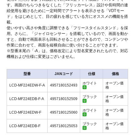
す。画面のちらつきをなくした「フリッカーレス」設計や長時間の連
続使用を避けるために一定時間でアラートを表示させる「VDTモー
ド」をはじめとして、目の疲れを感じている方にオススメの機能を搭
載。
使いやすい高さや角度に調整できる「フリースタイルスタンド」を採
用。さらに、「ジャイロセンサー」を搭載しているので、画面を動か
すと、自動で画面表示も回転させることができるので、コンテンツや
作業に合わせて、画面を縦横自由に使い分けることができます。
※型番末尾の「-A」は、価格改定により型名変更されたもので、対応
機種および仕様に変更はございません。
型番
JANコード
仕様
価格
ホワイト
オープン価
LCD-MF224EDW-F-A
4957180152493
格
ブラック
オープン価
LCD-MF224EDB-F-A
4957180152509
格
ホワイト
オープン価
LCD-MF224EDW-F
4957180125060
格
ブラック
オープン価
LCD-MF224EDB-F
4957180125053
格