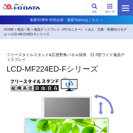
検索
商品一覧
創業50周年 特別企画・最新Topicsはこちら ＞
HOME
>
商品一覧
>
液晶ディスプレイ（PCモニター）
>
法人・文教・医療向けモデ
ル
>
LCD-MF224ED-Fシリーズ
フリースタイルスタンド&広視野角パネル採用 21.5型ワイド液晶デ
ィスプレイ
LCD-MF224ED-Fシリーズ