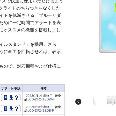
オフィスで快適に使用いただけるよう
ックライトのちらつきをなくした
イトを低減させる「ブルーリダ
ために一定時間でアラートを表
方にオススメの機能を搭載しまし
イルスタンド」を採用。さら
うに画面を回転させれば、表示
たもので、対応機種および仕様に
サポート/取説
備考
2023/1/11生産終了 後継
品
LCD-DF241EDW-F
2022/9/28生産終了 後継
品
LCD-DF241EDB-F