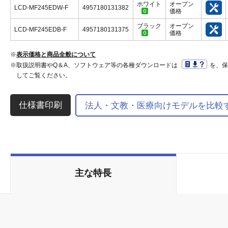
ホワイト
オープン
LCD-MF245EDW-F
4957180131382
価格
ブラック
オープン
LCD-MF245EDB-F
4957180131375
価格
※
表示価格と商品全般について
※取扱説明書やQ＆A、ソフトウェア等の各種ダウンロードは
を、
してご覧ください。
法人・文教・医療向けモデルを比較
主な特長