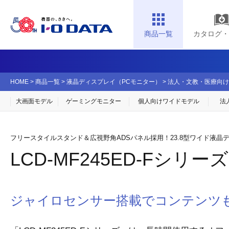
商品一覧
カタログ・
HOME
>
商品一覧
>
液晶ディスプレイ（PCモニター）
>
法人・文教・医療向け
大画面モデル
ゲーミングモニター
個人向け
ワイドモデル
法
フリースタイルスタンド＆広視野角ADSパネル採用！23.8型ワイド液晶
LCD-MF245ED-Fシリーズ
ジャイロセンサー搭載でコンテンツ