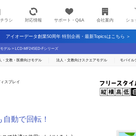
チラシ
対応情報
サポート・Q&A
会社案内
ショ
アイオーデータ創業50周年 特別企画・最新Topicsはこちら ＞
モデル
>
LCD-MF245ED-Fシリーズ
人・文教・医療
向けモデル
法人・文教向け
スクエアモデル
モバイル
ディスプレイ
も自動で回転！