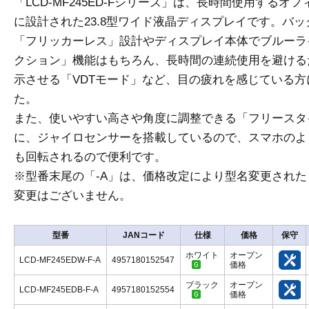
「LCD-MF245ED-Fシリーズ」は、長時間使用する
に設計された23.8型ワイド液晶ディスプレイです。バ
「フリッカーレス」設計やディスプレイ本体でブルーラ
クション」機能はもちろん、長時間の連続使用を避ける
示させる「VDTモード」など、目の疲れを感じている
た。
また、使いやすい高さや角度に調整できる「フリースタ
に、ジャイロセンサーを搭載しているので、スマホのよ
も回転されるので便利です。
※型番末尾の「-A」は、価格改定により型名変更され
変更はございません。
型番
JANコード
仕様
価格
保守
ホワイト
オープン
LCD-MF245EDW-F-A
4957180152547
価格
ブラック
オープン
LCD-MF245EDB-F-A
4957180152554
価格