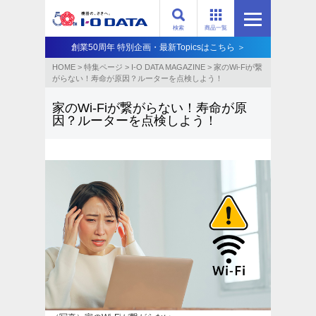
検索
商品一覧
創業50周年 特別企画・最新Topicsはこちら ＞
HOME
>
特集ページ
>
I-O DATA MAGAZINE
>
家のWi-Fiが繋
がらない！寿命が原因？ルーターを点検しよう！
家のWi-Fiが繋がらない！寿命が原
因？ルーターを点検しよう！