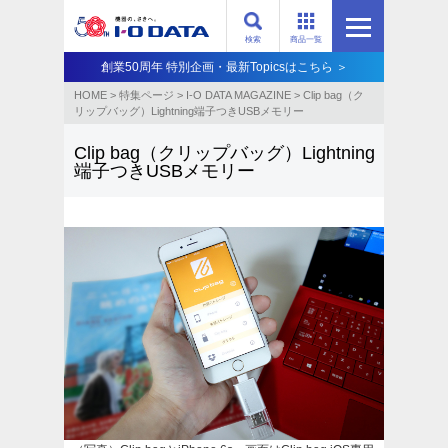
検索
商品一覧
創業50周年 特別企画・最新Topicsはこちら ＞
HOME
>
特集ページ
>
I-O DATA MAGAZINE
>
Clip bag（ク
リップバッグ）Lightning端子つきUSBメモリー
Clip bag（クリップバッグ）Lightning
端子つきUSBメモリー