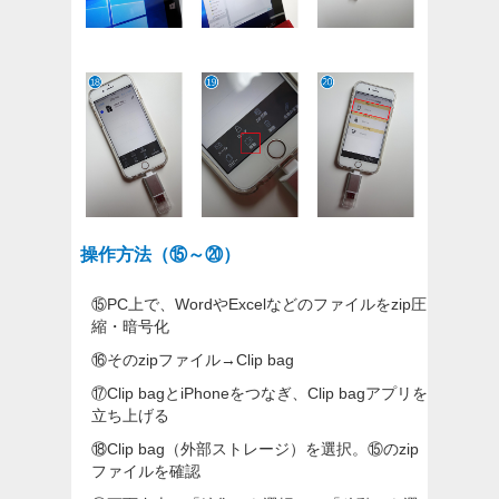
操作方法（⑮～⑳）
⑮
PC上で、WordやExcelなどのファイルをzip圧
縮・暗号化
⑯
そのzipファイル→Clip bag
⑰
Clip bagとiPhoneをつなぎ、Clip bagアプリを
立ち上げる
⑱
Clip bag（外部ストレージ）を選択。⑮のzip
ファイルを確認