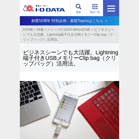
検索
商品一覧
創業50周年 特別企画・最新Topicsはこちら ＞
HOME
>
特集ページ
>
I-O DATA MAGAZINE
>
ビジネスシー
ンでも大活躍。Lightning端子付きUSBメモリーClip bag（ク
リップバッグ）活用法。
ビジネスシーンでも大活躍。Lightning
端子付きUSBメモリーClip bag（クリ
ップバッグ）活用法。