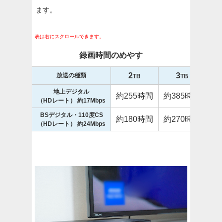
ます。
表は右にスクロールできます。
録画時間のめやす
2
3
放送の種類
TB
TB
地上デジタル
約
255
時間
約
385
時間
約
（HDレート） 約17Mbps
BSデジタル・110度CS
約
180
時間
約
270
時間
約
（HDレート） 約24Mbps