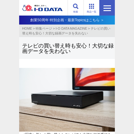
検索
商品一覧
創業50周年 特別企画・最新Topicsはこちら ＞
HOME
>
特集ページ
>
I-O DATA MAGAZINE
>
テレビの買い
替え時も安心！大切な録画データを失わない
テレビの買い替え時も安心！大切な録
画データを失わない