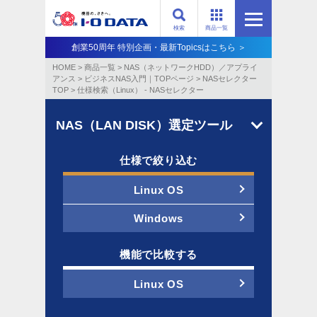
検索
商品一覧
創業50周年 特別企画・最新Topicsはこちら ＞
HOME
>
商品一覧
>
NAS（ネットワークHDD）／アプライ
アンス​
>
ビジネスNAS入門｜TOPページ
>
NASセレクター
TOP
>
仕様検索（Linux） - NASセレクター
NAS（LAN DISK）選定ツール
仕様で絞り込む
Linux OS
Windows
機能で比較する
Linux OS