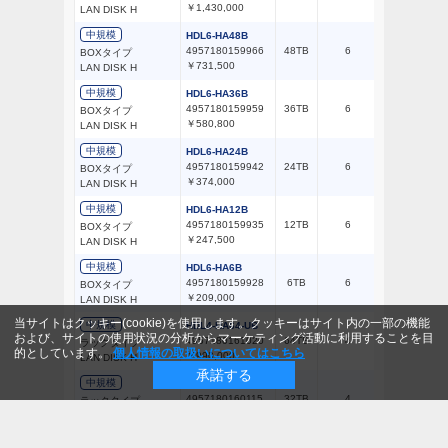
￥1,430,000
LAN DISK H
中規模
HDL6-HA48B
4957180159966
48TB
6
51～100台
BOXタイプ
￥731,500
LAN DISK H
中規模
HDL6-HA36B
4957180159959
36TB
6
51～100台
BOXタイプ
￥580,800
LAN DISK H
中規模
HDL6-HA24B
4957180159942
24TB
6
51～100台
BOXタイプ
￥374,000
LAN DISK H
中規模
HDL6-HA12B
4957180159935
12TB
6
51～100台
BOXタイプ
￥247,500
LAN DISK H
中規模
HDL6-HA6B
4957180159928
6TB
6
51～100台
BOXタイプ
￥209,000
LAN DISK H
当サイトはクッキー(cookie)を使用します。クッキーはサイト内の一部の機能
中規模
HDL4-HA64-UB
および、サイトの使用状況の分析からマーケティング活動に利用することを目
4957180161020
64TB
4
51～100台
ラックタイプ
的としています。
個人情報の取扱いについてはこちら
￥990,000
LAN DISK H
承諾する
中規模
HDL4-HA32-UB
4957180160115
32TB
4
51～100台
ラックタイプ
￥577,500
LAN DISK H
中規模
HDL4-HA24-UB