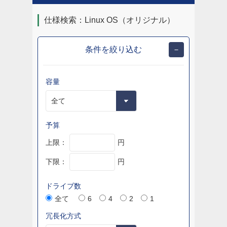
仕様検索：Linux OS（オリジナル）
条件を絞り込む
容量
予算
上限：
円
下限：
円
ドライブ数
全て
6
4
2
1
冗長化方式