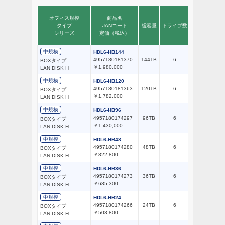
オフィス規模
商品名
推奨同時
タイプ
JANコード
総容量
ドライブ数
接続台数
シリーズ
定価（税込）
中規模
HDL6-HB144
4957180181370
144TB
6
51～100台
BOXタイプ
￥1,980,000
LAN DISK H
中規模
HDL6-HB120
4957180181363
120TB
6
51～100台
BOXタイプ
￥1,782,000
LAN DISK H
中規模
HDL6-HB96
4957180174297
96TB
6
51～100台
BOXタイプ
￥1,430,000
LAN DISK H
中規模
HDL6-HB48
4957180174280
48TB
6
51～100台
BOXタイプ
￥822,800
LAN DISK H
中規模
HDL6-HB36
4957180174273
36TB
6
51～100台
BOXタイプ
￥685,300
LAN DISK H
中規模
HDL6-HB24
4957180174266
24TB
6
51～100台
BOXタイプ
￥503,800
LAN DISK H