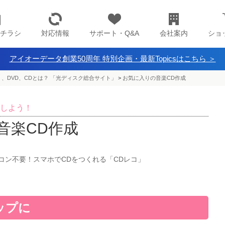
チラシ
対応情報
サポート・Q&A
会社案内
ショ
アイオーデータ創業50周年 特別企画・最新Topicsはこちら ＞
isc）、DVD、CDとは？ 「光ディスク総合サイト」
>
お気に入りの音楽CD作成
しよう！
音楽CD作成
コン不要！スマホでCDをつくれる「CDレコ」
ップに