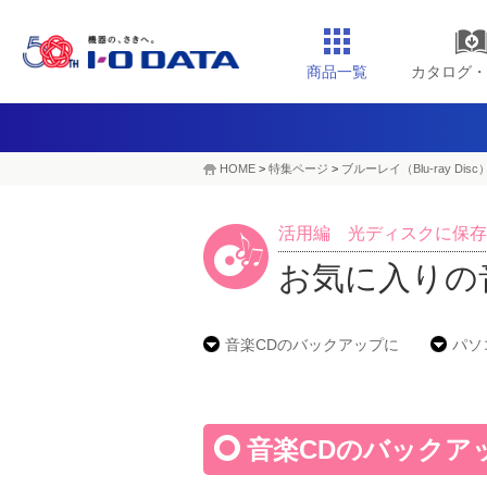
商品一覧
カタログ・
HOME
>
特集ページ
>
ブルーレイ（Blu-ray D
活用編 光ディスクに保存
お気に入りの
音楽CDのバックアップに
パソ
音楽CDのバックア