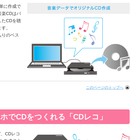
単に作成で
楽CDはバ
たCDを聴
ます。
入りのベス
このページのトップへ
ホでCDをつくれる「CDレコ」
ば、CDレコ