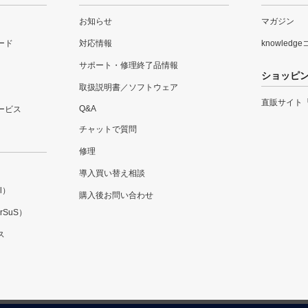
お知らせ
マガジン
ード
対応情報
knowledg
サポート・修理終了品情報
ショッピ
取扱説明書／ソフトウェア
直販サイト
Q&A
ービス
チャットで質問
修理
導入買い替え相談
l）
購入後お問い合わせ
SuS）
ス