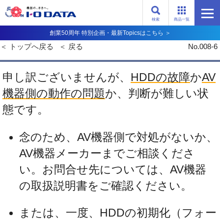
検索
商品一覧
創業50周年 特別企画・最新Topicsはこちら ＞
トップへ戻る
戻る
No.008-6
申し訳ございませんが、
HDDの故障
か
AV
機器側の動作の問題
か、判断が難しい状
態です。
念のため、AV機器側で対処がないか、
AV機器メーカーまでご相談くださ
い。お問合せ先については、AV機器
の取扱説明書をご確認ください。
または、一度、HDDの初期化（フォー