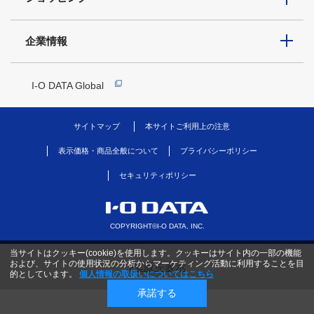
企業情報
I-O DATA Global
サイトマップ
本サイトご利用上の注意
表示価格・商品全般について
プライバシーポリシー
セキュリティポリシー
COPYRIGHT©I-O DATA, INC.
当サイトはクッキー(cookie)を使用します。クッキーはサイト内の一部の機能
および、サイトの使用状況の分析からマーケティング活動に利用することを目
PC版を表示
的としています。
個人情報の取扱いについてはこちら
承諾する