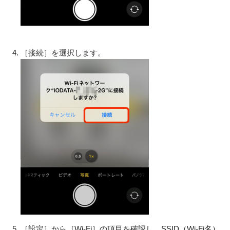
［接続］を選択します。
［設定］から［Wi-Fi］の項目を確認し、SSID（Wi-Fi名）