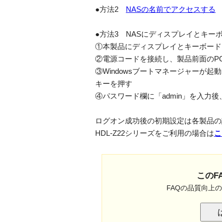
●方法2
NASの名前でアクセスする
●方法3 NASにディスプレイとキ
①本製品にディスプレイとキーボード
②電源コードを接続し、製品前面のP
③Windowsブートマネージャーが起動し
キーを押す
④パスワード欄に「admin」を入力
ログオン成功後の初期設定は各製品の
HDL-Z22シリーズをご利用の場合は
こ
このF
FAQの品質向上