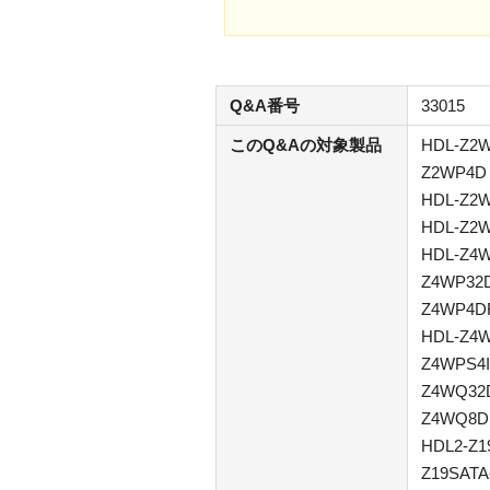
Q&A番号
33015
このQ&Aの対象製品
HDL-Z2W
Z2WP4D 
HDL-Z2
HDL-Z2
HDL-Z4W
Z4WP32D
Z4WP4DR
HDL-Z4W
Z4WPS4I
Z4WQ32
Z4WQ8DR
HDL2-Z1
Z19SATA