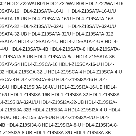
02 HDL2-Z22WATB04 HDL2-Z22WATB08 HDL2-Z22WATB16
9SATA-16 HDL4-Z19SATA-16-U HDL4-Z19SATA-16-U/U
9SATA-16-UB HDL4-Z19SATA-16/U HDL4-Z19SATA-16B
9SATA-32 HDL4-Z19SATA-32-U HDL4-Z19SATA-32-U/U
9SATA-32-UB HDL4-Z19SATA-32/U HDL4-Z19SATA-32B
9SATA-4 HDL4-Z19SATA-4-U HDL4-Z19SATA-4-UB HDL4-
-4/U HDL4-Z19SATA-4B HDL4-Z19SATA-8 HDL4-Z19SATA-
4-Z19SATA-8-UB HDL4-Z19SATA-8/U HDL4-Z19SATA-8B
9SATA-S4 HDL4-Z19SCA-16 HDL4-Z19SCA-16-U HDL4-
32 HDL4-Z19SCA-32-U HDL4-Z19SCA-4 HDL4-Z19SCA-4-U
9SCA-8 HDL4-Z19SCA-8-U HDL4-Z19SI3A-16 HDL4-
16-U HDL4-Z19SI3A-16-U/U HDL4-Z19SI3A-16-UB HDL4-
16/U HDL4-Z19SI3A-16B HDL4-Z19SI3A-32 HDL4-Z19SI3A-
4-Z19SI3A-32-U/U HDL4-Z19SI3A-32-UB HDL4-Z19SI3A-
4-Z19SI3A-32B HDL4-Z19SI3A-4 HDL4-Z19SI3A-4-U HDL4-
4-U/U HDL4-Z19SI3A-4-UB HDL4-Z19SI3A-4/U HDL4-
4B HDL4-Z19SI3A-8 HDL4-Z19SI3A-8-U HDL4-Z19SI3A-8-
4-Z19SI3A-8-UB HDL4-Z19SI3A-8/U HDL4-Z19SI3A-8B