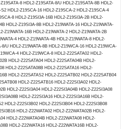
-Z19SATA-8 HDL2-Z19SATA-8/U HDL2-Z19SATA-8B HDL2-
-S2 HDL2-Z19SCA-16 HDL2-Z19SCA-2 HDL2-Z19SCA-4
9SCA-8 HDL2-Z19SI3A-16B HDL2-Z19SI3A-2B HDL2-
-4B HDL2-Z19SI3A-8B HDL2-Z19WATA-16 HDL2-Z19WATA-
L2-Z19WATA-16B HDL2-Z19WATA-2 HDL2-Z19WATA-2B
9WATA-4 HDL2-Z19WATA-4B HDL2-Z19WATA-8 HDL2-
-8/U HDL2-Z19WATA-8B HDL2-Z19WCA-16 HDL2-Z19WCA-
Z19WCA-4 HDL2-Z19WCA-8 HDL2-Z22SATA02 HDL2-
02B HDL2-Z22SATA04 HDL2-Z22SATA04B HDL2-
08 HDL2-Z22SATA08B HDL2-Z22SATA16 HDL2-
16B HDL2-Z22SATAS2 HDL2-Z22SATB02 HDL2-Z22SATB04
2SATB08 HDL2-Z22SATB16 HDL2-Z22SI3A02 HDL2-
02B HDL2-Z22SI3A04 HDL2-Z22SI3A04B HDL2-Z22SI3A08
2SI3A08B HDL2-Z22SI3A16 HDL2-Z22SI3A16B HDL2-
S2 HDL2-Z22SI3B02 HDL2-Z22SI3B04 HDL2-Z22SI3B08
2SI3B16 HDL2-Z22WATA02 HDL2-Z22WATA02B HDL2-
04 HDL2-Z22WATA04B HDL2-Z22WATA08 HDL2-
08B HDL2-Z22WATA16 HDL2-Z22WATA16B HDL2-