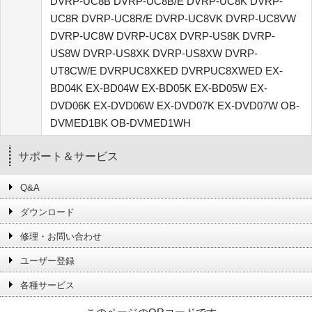
DVRP-UC8B DVRP-UC8B/E DVRP-UC8K DVRP-
UC8R DVRP-UC8R/E DVRP-UC8VK DVRP-UC8VW
DVRP-UC8W DVRP-UC8X DVRP-US8K DVRP-
US8W DVRP-US8XK DVRP-US8XW DVRP-
UT8CW/E DVRPUC8XKED DVRPUC8XWED EX-
BD04K EX-BD04W EX-BD05K EX-BD05W EX-
DVD06K EX-DVD06W EX-DVD07K EX-DVD07W OB-
DVMED1BK OB-DVMED1WH
サポート＆サービス
Q&A
ダウンロード
修理・お問い合わせ
ユーザー登録
各種サービス