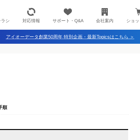
チラシ
対応情報
サポート・Q&A
会社案内
ショッ
アイオーデータ創業50周年 特別企画・最新Topicsはこちら ＞
定手順