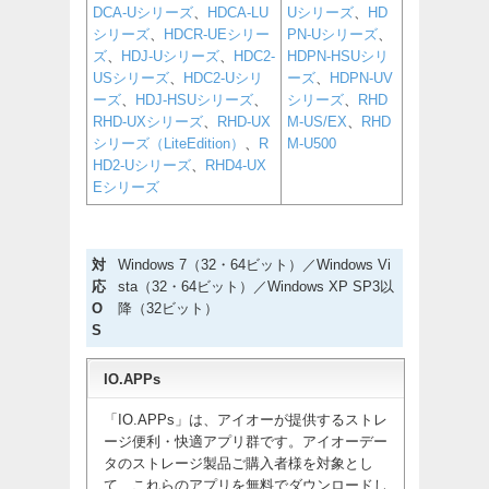
DCA-Uシリーズ
、
HDCA-LU
Uシリーズ
、
HD
シリーズ
、
HDCR-UEシリー
PN-Uシリーズ
、
ズ
、
HDJ-Uシリーズ
、
HDC2-
HDPN-HSUシリ
USシリーズ
、
HDC2-Uシリ
ーズ
、
HDPN-UV
ーズ
、
HDJ-HSUシリーズ
、
シリーズ
、
RHD
RHD-UXシリーズ
、
RHD-UX
M-US/EX
、
RHD
シリーズ（LiteEdition）
、
R
M-U500
HD2-Uシリーズ
、
RHD4-UX
Eシリーズ
対
Windows 7（32・64ビット）／Windows Vi
応
sta（32・64ビット）／Windows XP SP3以
O
降（32ビット）
S
IO.APPs
「IO.APPs」は、アイオーが提供するストレ
ージ便利・快適アプリ群です。アイオーデー
タのストレージ製品ご購入者様を対象とし
て、これらのアプリを無料でダウンロードし