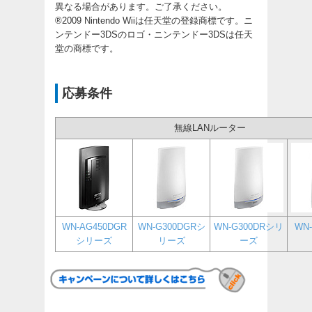
異なる場合があります。ご了承ください。
®2009 Nintendo Wiiは任天堂の登録商標です。ニ
ンテンドー3DSのロゴ・ニンテンドー3DSは任天
堂の商標です。
応募条件
無線LANルーター
WN-AG450DGR
WN-G300DGRシ
WN-G300DRシリ
WN
シリーズ
リーズ
ーズ