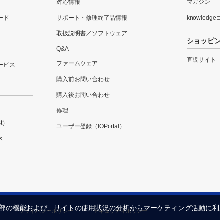
対応情報
マガジン
ード
サポート・修理終了品情報
knowledg
取扱説明書／ソフトウェア
ショッピ
Q&A
直販サイト
ファームウェア
ービス
購入前お問い合わせ
購入後お問い合わせ
修理
t）
ユーザー登録（IOPortal）
ス
内の一部の機能および、サイトの使用状況の分析からマーケティング活動に
プライバシーポリシー
セキュリティポリシー