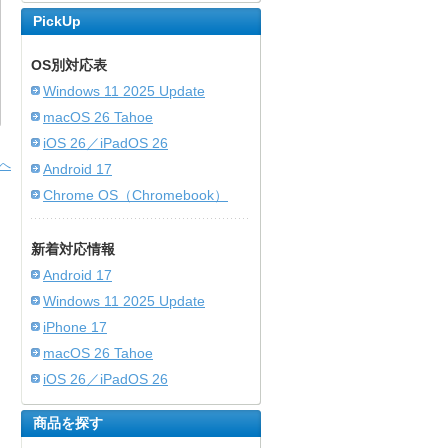
PickUp
OS別対応表
Windows 11 2025 Update
macOS 26 Tahoe
iOS 26／iPadOS 26
へ
Android 17
Chrome OS（Chromebook）
新着対応情報
Android 17
Windows 11 2025 Update
iPhone 17
macOS 26 Tahoe
iOS 26／iPadOS 26
商品を探す