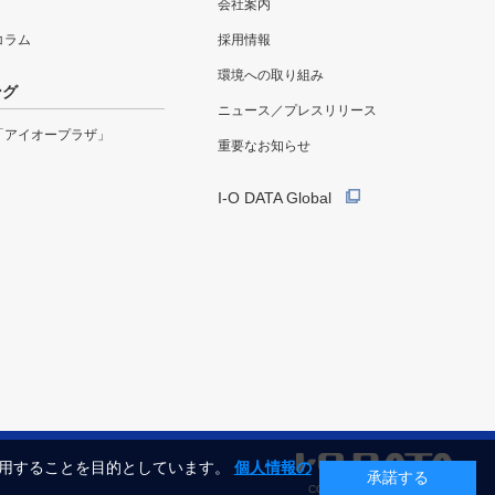
会社案内
eコラム
採用情報
環境への取り組み
ング
ニュース／プレスリリース
「アイオープラザ」
重要なお知らせ
I-O DATA Global
利用することを目的としています。
個人情報の
承諾する
COPYRIGHT©I-O DATA, INC.