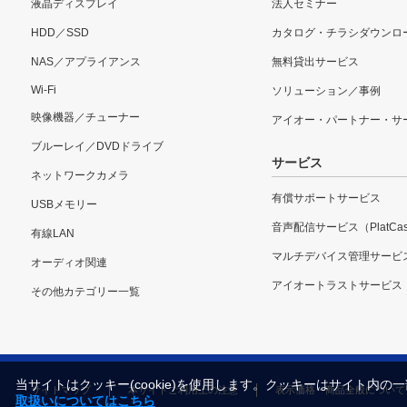
液晶ディスプレイ
法人セミナー
HDD／SSD
カタログ・チラシダウンロ
NAS／アプライアンス
無料貸出サービス
Wi-Fi
ソリューション／事例
映像機器／チューナー
アイオー・パートナー・サ
ブルーレイ／DVDドライブ
サービス
ネットワークカメラ
有償サポートサービス
USBメモリー
音声配信サービス（PlatCas
有線LAN
マルチデバイス管理サービ
オーディオ関連
アイオートラストサービス
その他カテゴリー一覧
当サイトはクッキー(cookie)を使用します。クッキーはサイト
サイトマップ
本サイトご利用上の注意
表示価格・商品全般について
取扱いについてはこちら