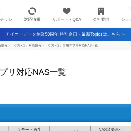
チラシ
対応情報
サポート・Q&A
会社案内
ショ
アイオーデータ創業50周年 特別企画・最新Topicsはこちら ＞
応情報
>
「CDレコ」対応情報
>
「CDレコ」専用アプリ対応NAS一覧
プリ対応NAS一覧
リモート再生
NAS音楽再生