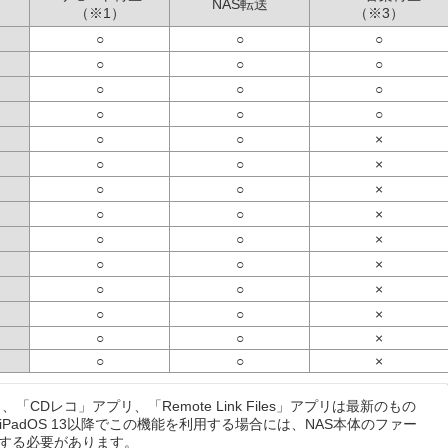
NAS転送
（※1）
（※3）
○
○
○
○
○
○
○
○
○
○
○
○
○
○
×
○
○
×
○
○
×
○
○
×
○
○
×
○
○
×
○
○
×
○
○
×
○
○
×
○
○
×
CDレコ」アプリ、「Remote Link Files」アプリは最新のもの
／iPadOS 13以降でこの機能を利用する場合には、NAS本体のファー
する必要があります。