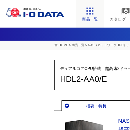
商品一覧
カタログ・
HOME
>
商品一覧
>
NAS（ネットワークHDD）／
デュアルコアCPU搭載 超高速2ドラ
HDL2-AA0/E
概要・特長
NA
超高