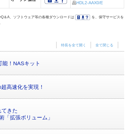
品
HDL2-AAX0/E
Q＆A、ソフトウェア等の各種ダウンロードは
を、保守サービスを
。
特長を全て開く
全て閉じる
可能！NASキット
」の超高速化を実現！
れてきた
技術「拡張ボリューム」