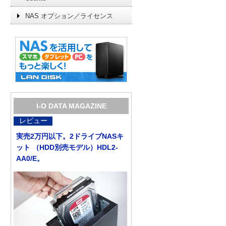
NAS オプション／ライセンス
I-O DATA MAGAZINE
レビュー
実売2万円以下。2ドライブNASキ
ット （HDD別売モデル）HDL2-
AA0/E。