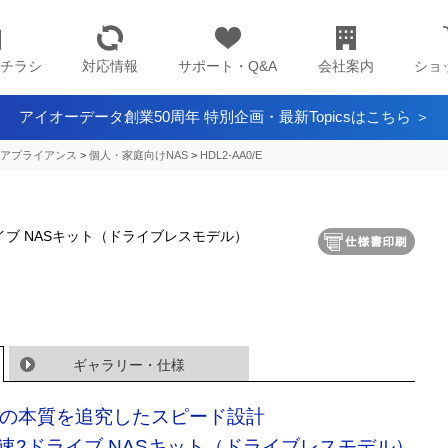
チラシ
対応情報
サポート・Q&A
会社案内
ショ
アイオーデータ創業50周年 特別企画・最新Topicsはこちら ＞
アプライアンス​
>
個人・家庭向けNAS
>
HDL2-AA0/E
イブ NASキット（ドライブレスモデル）
ギャラリー・仕様
Sの本質を追究したスピード設計
速2ドライブ NASキット（ドライブレスモデル）