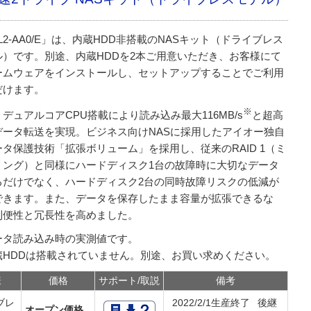
L2-AA0/E」は、内蔵HDD非搭載のNASキット（ドライブレス
ル）です。別途、内蔵HDDを2本ご用意いただき、お客様にて
ームウェアをインストールし、セットアップすることでご利用
だけます。
※
デュアルコアCPU搭載により読み込み最大116MB/s
と超高
データ転送を実現。ビジネス向けNASに採用したアイオー独自
ータ保護技術「拡張ボリューム」を採用し、従来のRAID 1（ミ
リング）と同様にハードディスク1台の故障時に大切なデータ
るだけでなく、ハードディスク2台の同時故障リスクの低減が
できます。また、データを保存したまま容量が拡張できるな
利便性と冗長性を高めました。
ータ読み込み時の実測値です。
蔵HDDは搭載されていません。別途、お買い求めください。
様
価格
サポート/取説
備考
ブレ
2022/2/1生産終了 後継
オープン価格