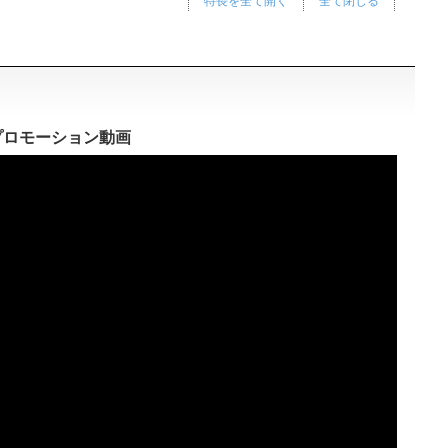
特長を全て開く
全て閉じる
AS]プロモーション動画