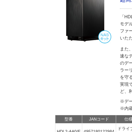
「HD
モデ
ファ
いた
また、
速な
のデ
ラー
を守
実現
ど、
※デ
※内
型番
JANコード
仕
ドライ
HDL2-AA0/E
4957180122984