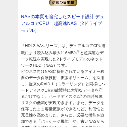
NASの本質を追究したスピード設計
デュ
アルコアCPU 超高速NAS（2ドライブ
モデル）
「HDL2-AAシリーズ」は、デュアルコアCPU搭
※
載により読み込み最大116MB/s
と超高速なデ
ータ転送を実現した2ドライブモデルのネット
ワークHDD（NAS）です。
ビジネス向けNASに採用されているアイオー独
自のデータ保護技術「拡張ボリューム」を採用
し、従来のRAID 1（ミラーリング）と同様にハ
ードディスク1台の故障時に大切なデータを守
るだけでなく、ハードディスク2台の同時故障
リスクの低減が実現できます。また、データを
保存したまま容量拡張ができるなど、利便性と
冗長性を高めました。さらに、必要な機能を追
加できる「パッケージ機能」や、古いNASから