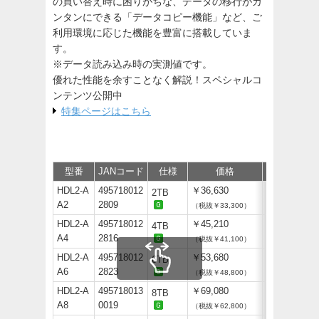
の買い替え時に困りがちな、データの移行がカ
ンタンにできる「データコピー機能」など、ご
利用環境に応じた機能を豊富に搭載していま
す。
※データ読み込み時の実測値です。
優れた性能を余すことなく解説！スペシャルコ
ンテンツ公開中
特集ページはこちら
型番
JANコード
仕様
価格
サポート/取
HDL2-A
495718012
￥36,630
2TB
A2
2809
（税抜￥33,300）
HDL2-A
495718012
￥45,210
4TB
A4
2816
（税抜￥41,100）
HDL2-A
495718012
￥53,680
6TB
A6
2823
（税抜￥48,800）
HDL2-A
495718013
￥69,080
8TB
A8
0019
（税抜￥62,800）