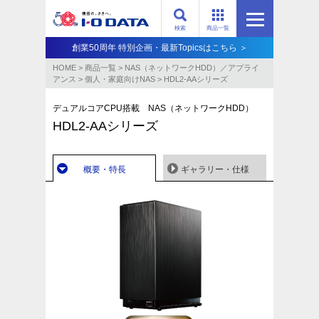
検索
商品一覧
創業50周年 特別企画・最新Topicsはこちら ＞
HOME
>
商品一覧
>
NAS（ネットワークHDD）／アプライ
アンス​
>
個人・家庭向けNAS
>
HDL2-AAシリーズ
デュアルコアCPU搭載 NAS（ネットワークHDD）
HDL2-AAシリーズ
概要・特長
ギャラリー・仕様