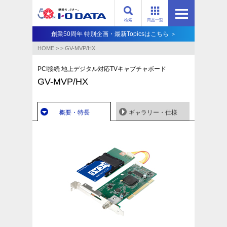
検索
商品一覧
創業50周年 特別企画・最新Topicsはこちら ＞
HOME
>
>
GV-MVP/HX
PCI接続 地上デジタル対応TVキャプチャボード
GV-MVP/HX
概要・特長
ギャラリー・仕様