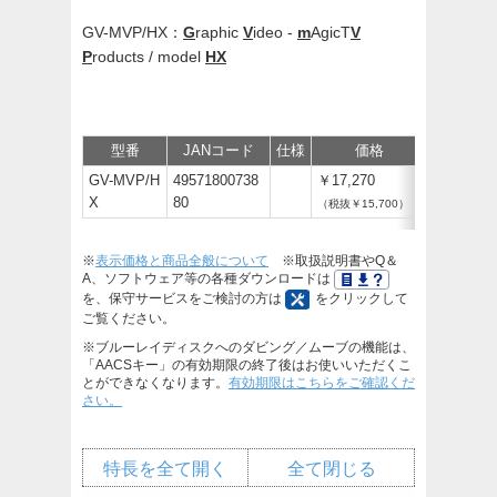
GV-MVP/HX：
G
raphic
V
ideo -
m
AgicT
V
P
roducts / model
HX
型番
JANコード
仕様
価格
サポート
GV-MVP/H
49571800738
￥17,270
X
80
（税抜￥15,700）
※
表示価格と商品全般について
※取扱説明書やQ＆
A、ソフトウェア等の各種ダウンロードは
を、保守サービスをご検討の方は
をクリックして
ご覧ください。
※ブルーレイディスクへのダビング／ムーブの機能は、
「AACSキー」の有効期限の終了後はお使いいただくこ
とができなくなります。
有効期限はこちらをご確認くだ
さい。
特長を全て開く
全て閉じる