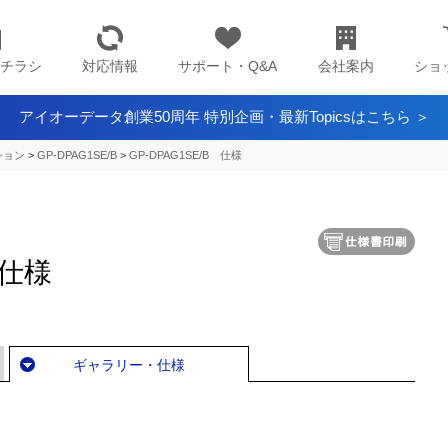
チラシ
対応情報
サポート・Q&A
会社案内
ショ
アイオーデータ創業50周年 特別企画・最新Topicsはこちら ＞
ション
>
GP-DPAG1SE/B
>
GP-DPAG1SE/B 仕様
 仕様
ギャラリー・仕様