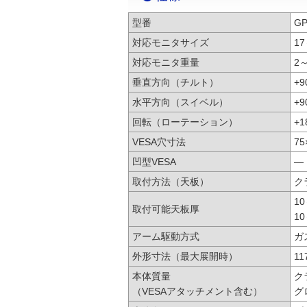
型番
GP
対応モニタサイズ
1
対応モニタ重量
2～
垂直方向（チルト）
+9
水平方向（スイベル）
+9
回転（ローテーション）
+1
VESA穴寸法
75
凹型VESA
―
取付方法（天板）
ク
1
取付可能天板厚
1
アーム駆動方式
ガ
外形寸法（最大展開時）
11
本体質量
ク
（VESAアタッチメント含む）
グ