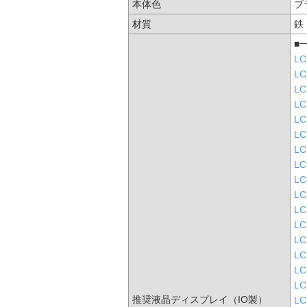
本体色
ブ
材質
鉄
■
LC
LC
LC
LC
LC
LC
LC
LC
LC
LC
LC
LC
LC
LC
LC
LC
推奨液晶ディスプレイ（IO製）
LC