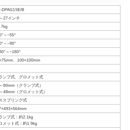
-DPAG1SE/B
7～27インチ
7kg
0°～−55°
0°～−90°
80°～−180°
×75mm、100×100mm
ランプ式、グロメット式
0～80mm（クランプ式）
0～48mm（グロメット式）
ススプリング式
7×493×564mm
ランプ式：約2.1kg
ロメット式：約1.9kg