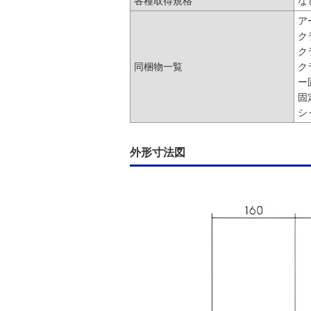
各種取得規格
な
ア
ク
ク
同梱物一覧
ク
ー
固
シ
外形寸法図