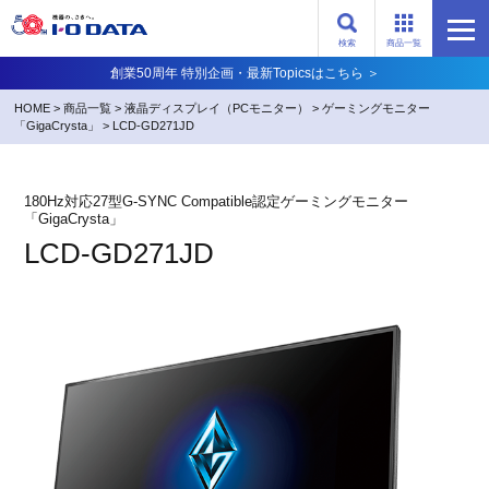
検索
商品一覧
創業50周年 特別企画・最新Topicsはこちら ＞
HOME
>
商品一覧
>
液晶ディスプレイ（PCモニター）
>
ゲーミングモニター
「GigaCrysta」
>
LCD-GD271JD
180Hz対応27型G-SYNC Compatible認定ゲーミングモニター
「GigaCrysta」
LCD-GD271JD