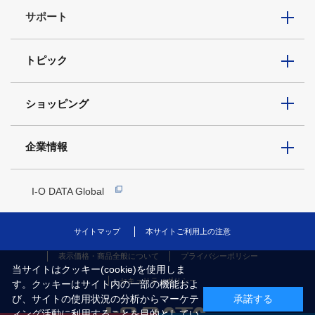
サポート
トピック
ショッピング
企業情報
I-O DATA Global
サイトマップ
本サイトご利用上の注意
表示価格・商品全般について
プライバシーポリシー
当サイトはクッキー(cookie)を使用しま
セキュリティポリシー
す。クッキーはサイト内の一部の機能およ
び、サイトの使用状況の分析からマーケテ
承諾する
ィング活動に利用することを目的としてい