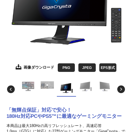
画像ダウンロード
画像ダウンロード
画像ダウンロード
画像ダウンロード
画像ダウンロード
画像ダウンロード
画像ダウンロード
画像ダウンロード
PNG
JPEG
JPEG
JPEG
JPEG
JPEG
JPEG
JPEG
JPEG
EPS形式
EPS形式
EPS形式
EPS形式
EPS形式
EPS形式
EPS形式
EPS形式
「無輝点保証」対応で安心！
180Hz対応PCやPS5™に最適なゲーミングモニター
本商品は最大180Hzの高リフレッシュレート、高速応答
1.0ms［GTG］に対応した27型ゲーミングモニター「GigaCrysta」で