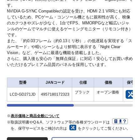
す。
NVIDIA G-SYNC Compatibleの認定を受け、HDMI 2.1 VRRにも対応
しているため、PCゲーム・コンソール機ともに親和性が高く、映像
のカクつきやズレが少なく、1台でFPS、MMORPGなど幅広いジャ
ンルのゲームでマルチに使えるゲーミングモニター（リモコン付き）
です。
また、「約0.03フレーム（約0.13ミリ秒）」の低遅延を実現する「ス
ルーモード」や暗いシーンもより鮮明に表示する「Night Clear
Vision」など、ゲームに最適な機能を搭載しました。
さらに、購入後も安心の「無輝点保証」に対応！安心してお買い求め
いただけるプレミアム品質のパネルを採用しています。
型番
JANコード
仕様
価格
保守
ブラック
オープン価格
LCD-GD271JD
4957180172323
※
表示価格と商品全般について
※取扱説明書やQ＆A、ソフトウェア等の各種ダウンロードは
を、保守サービスをご検討の方は
をクリックしてご覧ください。