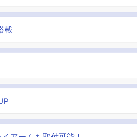
搭載
UP
レイアームも取付可能！