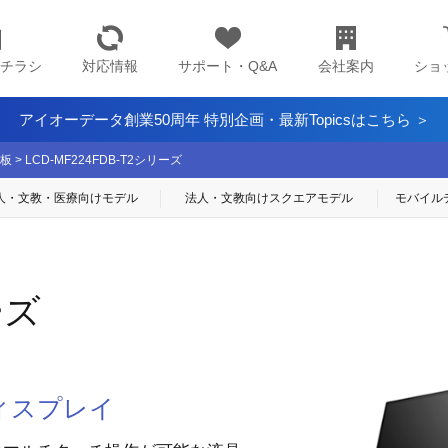
チラシ
対応情報
サポート・Q&A
会社案内
ショ
アイオーデータ創業50周年 特別企画・最新Topicsはこちら ＞
板
>
LCD-MF224FDB-T2シリーズ
人・文教・医療
向けモデル
法人・文教向け
スクエアモデル
モバイル
ーズ
ィスプレイ