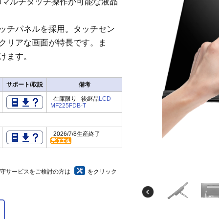
同時のマルチタッチ操作が可能な液晶
ッチパネルを採用。タッチセン
クリアな画面が特長です。ま
けます。
サポート/取説
備考
在庫限り 後継品
LCD-
MF225FDB-T
2026/7/8生産終了
保守サービスをご検討の方は
をクリック