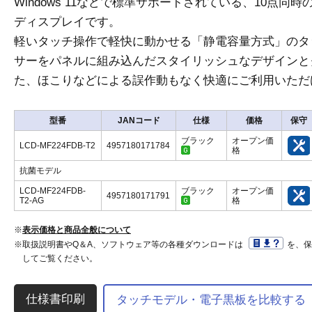
Windows 11などで標準サポートされている、10点
ディスプレイです。
軽いタッチ操作で軽快に動かせる「静電容量方式」のタ
サーをパネルに組み込んだスタイリッシュなデザインと
た、ほこりなどによる誤作動もなく快適にご利用いただ
型番
JANコード
仕様
価格
保守
ブラック
オープン価
LCD-MF224FDB-T2
4957180171784
格
抗菌モデル
LCD-MF224FDB-
ブラック
オープン価
4957180171791
T2-AG
格
※
表示価格と商品全般について
※取扱説明書やQ＆A、ソフトウェア等の各種ダウンロードは
を、
してご覧ください。
タッチモデル・電子黒板を比較する