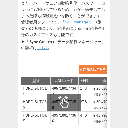
また、ハードウェア自動暗号化・パスワードロ
ックにも対応しているため、万が一紛失してし
まった際も情報漏えいを防ぐことができます。
管理者用ソフトウェア「
SUHManager
」（別
売）の使用により、管理者による一元管理や仕
様のカスタマイズも可能です。
+
▶「Sync Connect
データ移行マネージャー」
の詳細は
こちら
型番
JANコード
仕様
価格
保
HDPD-SUTC1/
495718017734
1TB
￥25,520
S
2
（税抜￥23,200）
HDPD-SUTC2/
495718017735
2TB
￥30,470
S
9
（税抜￥27,700）
HDPD-SUTC4/
495718017736
4TB
￥42,790
S
6
（税抜￥38,900）