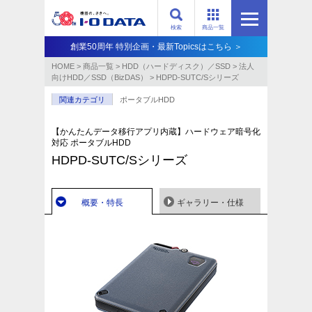
検索
商品一覧
創業50周年 特別企画・最新Topicsはこちら ＞
HOME
>
商品一覧
>
HDD（ハードディスク）／SSD
>
法人
向けHDD／SSD（BizDAS）
>
HDPD-SUTC/Sシリーズ
関連カテゴリ
ポータブルHDD
【かんたんデータ移行アプリ内蔵】ハードウェア暗号化
対応 ポータブルHDD
HDPD-SUTC/Sシリーズ
概要・特長
ギャラリー・仕様