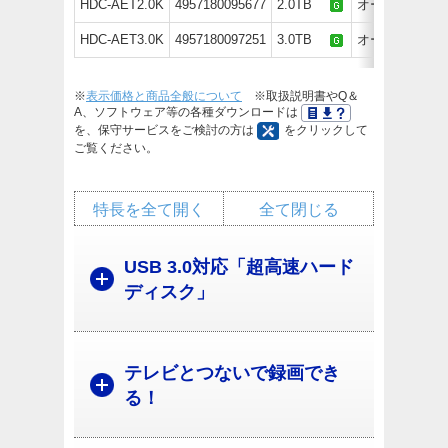
HDC-AET2.0K
4957180095677
2.0TB
オープン価格
HDC-AET3.0K
4957180097251
3.0TB
オープン価格
※
表示価格と商品全般について
※取扱説明書やQ＆
A、ソフトウェア等の各種ダウンロードは
を、保守サービスをご検討の方は
をクリックして
ご覧ください。
特長を全て開く
全て閉じる
USB 3.0対応「超高速ハード
ディスク」
テレビとつないで録画でき
る！