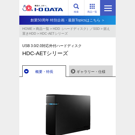
検索
商品一覧
創業50周年 特別企画・最新Topicsはこちら ＞
HOME
>
商品一覧
>
HDD（ハードディスク）／SSD
>
据え
置きHDD
>
HDC-AETシリーズ
USB 3.0/2.0対応外付ハードディスク
HDC-AETシリーズ
概要・特長
ギャラリー・仕様