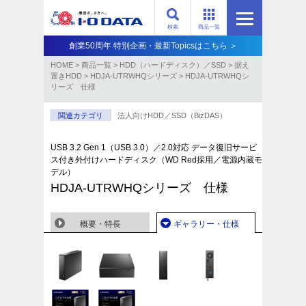
検索
商品一覧
創業50周年 特別企画・最新Topicsはこちら ＞
HOME
>
商品一覧
>
HDD（ハードディスク）／SSD
>
据え
置きHDD
>
HDJA-UTRWHQシリーズ
>
HDJA-UTRWHQシ
リーズ 仕様
関連カテゴリ
法人向けHDD／SSD（BizDAS）
USB 3.2 Gen 1（USB 3.0）／2.0対応 データ復旧サービ
ス付き外付けハードディスク（WD Red採用／電源内蔵モ
デル）
HDJA-UTRWHQシリーズ 仕様
概要・特長
ギャラリー・仕様