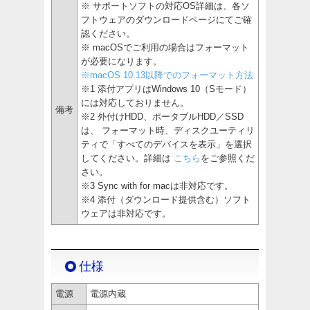
※ サポートソフトの対応OS詳細は、各ソ
フトウェアのダウンロードページにてご確
認ください。
※ macOSでご利用の場合はフォーマット
が必要になります。
※macOS 10.13以降でのフォーマット方法
※1 添付アプリはWindows 10（Sモード）
には対応しておりません。
備考
※2 外付けHDD、ポータブルHDD／SSD
は、 フォーマット時、ディスクユーティリ
ティで「すべてのデバイスを表示」を選択
してください。詳細は
こちら
をご参照くだ
さい。
※3 Sync with for macは非対応です。
※4 添付（ダウンロード提供含む）ソフト
ウェアは非対応です。
仕様
電源
電源内蔵