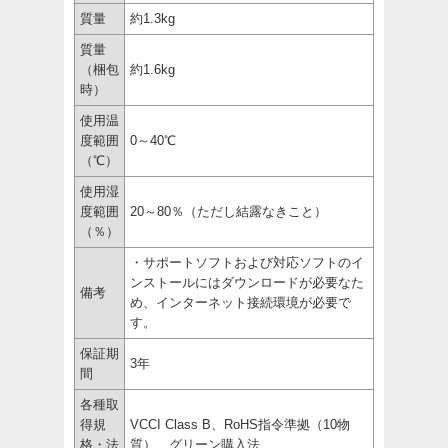
質量
約1.3kg
質量
（梱包
約1.6kg
時）
使用温
度範囲
0～40℃
（℃）
使用湿
度範囲
20～80％（ただし結露なきこと）
（％）
・サポートソフトおよび対応ソフトのイ
ンストールにはダウンロードが必要なた
備考
め、インターネット接続環境が必要で
す。
保証期
3年
間
各種取
得規
VCCI Class B、RoHS指令準拠（10物
格・法
質）、グリーン購入法