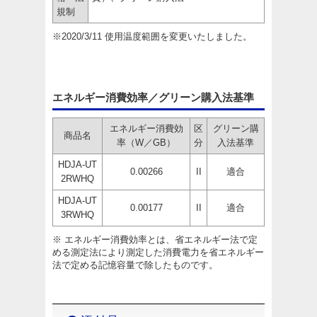
規制
※2020/3/11 使用温度範囲を変更いたしました。
エネルギー消費効率／グリーン購入法基準
エネルギー消費効
区
グリーン購
商品名
率（W／GB）
分
入法基準
HDJA-UT
0.00266
II
適合
2RWHQ
HDJA-UT
0.00177
II
適合
3RWHQ
※ エネルギー消費効率とは、省エネルギー法で定
める測定法により測定した消費電力を省エネルギー
法で定める記憶容量で除したものです。