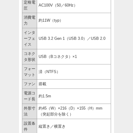
定格電
AC100V（50／60Hz）
圧
消費電
約11W（typ）
力
インタ
ーフェ
USB 3.2 Gen 1（USB 3.0）／USB 2.0
イス
コネク
USB（Bコネクタ）×1
タ形状
フォー
済（NTFS）
マット
ファン
搭載
電源コ
約1.5m
ード長
外形寸
約45（W）×216（D）×155（H）mm
法
（突起部分を除く）
設置条
縦置き／横置き
件