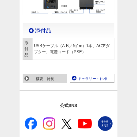
添付品
添
USBケーブル（A-B／約1m）1本、ACアダ
付
プター、電源コード（PSE）
品
ギャラリー・仕様
概要・特長
公式SNS