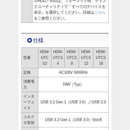
ルHDD／SSDは、フォーマット時、ディス
クユーティリティで「すべてのデバイスを
表示」を選択してください。詳細は
こちら
をご参照ください。
仕様
HDW-
HDW-
HDW-
HDW-
HDW-
型番
UTC
UTCS
UTCS
UTCS
UTCS
S2
4
8
12
16
定格
AC100V 50/60Hz
消費電
19W（Typ）
力
インタ
ーフェ
USB 3.2 Gen 1（USB 3.0）／USB 2.0
イス
コネク
USB 3.2 Gen 1（USB 3.0）Std-B
タ形状