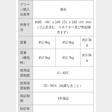
グリー
ン購入
適合
法基準
約85 （W）x 145（D）x 192（H）mm
外形寸
（ゴム足含む、コネクター及び突起物
法
含まず）
約2.3k
質量
約1.8kg
約2.0kg
g
質量
約3.0k
（梱包
約2.5kg
約2.7kg
g
時）
使用温
0～40℃
度範囲
使用湿
20～80％（結露なきこと）
度範囲
保証期
1年保証
間
対応有