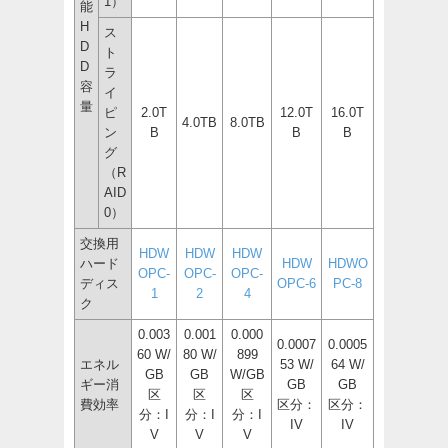
1）
能
H
ス
D
ト
D
ラ
容
イ
量
ピ
2.0T
12.0T
16.0T
4.0TB
8.0TB
ン
B
B
B
グ
（R
AID
0）
交換用
HDW
HDW
HDW
ハード
HDW
HDWO
OPC-
OPC-
OPC-
ディス
OPC-6
PC-8
1
2
4
ク
0.003
0.001
0.000
0.0007
0.0005
60 W/
80 W/
899
エネル
53 W/
64 W/
GB
GB
W/GB
ギー消
GB
GB
区
区
区
費効率
区分：
区分：
分：I
分：I
分：I
IV
IV
V
V
V