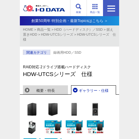
検索
商品一覧
創業50周年 特別企画・最新Topicsはこちら ＞
HOME
>
商品一覧
>
HDD（ハードディスク）／SSD
>
据え
置きHDD
>
HDW-UTCSシリーズ
>
HDW-UTCSシリーズ 仕
様
関連カテゴリ
録画用HDD／SSD
RAID対応 2ドライブ搭載ハードディスク
HDW-UTCSシリーズ 仕様
概要・特長
ギャラリー・仕様