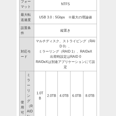
フォー
NTFS
マット
最大転
USB 3.0：5Gbps ※最大の理論値
送速度
設置条
縦置き
件
マルチディスク、ストライピング（RAI
D 0）、
対応モ
ミラーリング（RAID 1）、RAIDeX
ード
出荷時設定はRAID 0
RAIDeXは別途アプリケーションにて設
定
ミ
ラ
ー
リ
1.0T
ン
2.0TB
4.0TB
6.0TB
8.0TB
B
グ
使
（R
用
AID
可