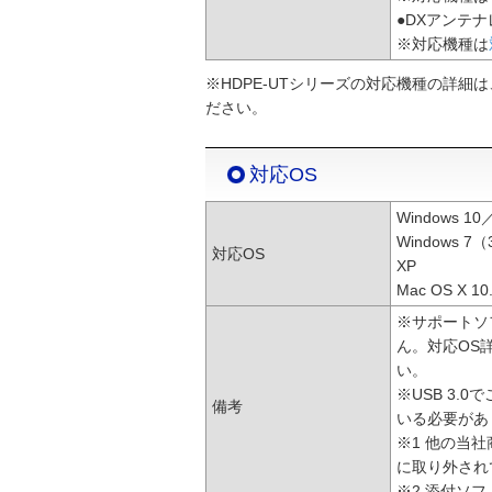
●DXアンテナ
※対応機種は
※HDPE-UTシリーズの対応機種の詳細
ださい。
対応OS
Windows 1
Windows 7
対応OS
XP
Mac OS X 10
※サポートソフ
ん。対応OS
い。
※USB 3.
備考
いる必要があ
※1 他の当
に取り外され
※2 添付ソ