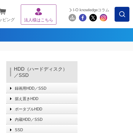
I-O knowledgeコラム
ッピング
法人様はこちら
HDD（ハードディスク）
／SSD
録画用HDD／SSD
据え置きHDD
ポータブルHDD
内蔵HDD／SSD
SSD