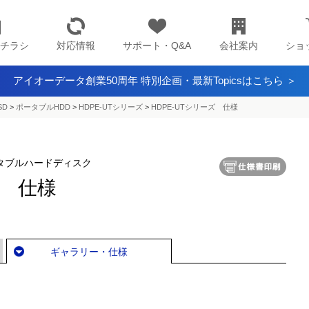
チラシ
対応情報
サポート・Q&A
会社案内
ショ
アイオーデータ創業50周年 特別企画・最新Topicsはこちら ＞
SD
>
ポータブルHDD
>
HDPE-UTシリーズ
>
HDPE-UTシリーズ 仕様
ポータブルハードディスク
ズ 仕様
ギャラリー・仕様