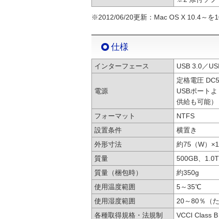
※2012/06/20更新：Mac OS X 10.
仕様
インターフェース
USB 3.0／U
定格電圧 DC5
電源
USBポート
供給も可能）
フォーマット
NTFS
設置条件
横置き
外形寸法
約75（W）×
質量
500GB、1.
質量（梱包時）
約350g
使用温度範囲
5～35℃
使用湿度範囲
20～80％
各種取得規格・法規制
VCCI Class B