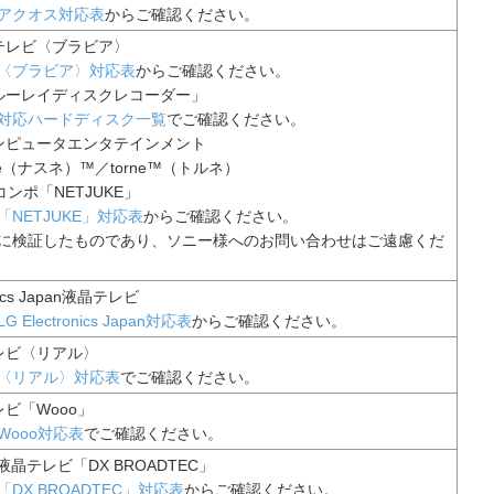
アクオス対応表
からご確認ください。
テレビ〈ブラビア〉
〈ブラビア〉対応表
からご確認ください。
ルーレイディスクレコーダー」
対応ハードディスク一覧
でご確認ください。
ンピュータエンタテインメント
ne（ナスネ）™／torne™（トルネ）
コンポ「NETJUKE」
「NETJUKE」対応表
からご確認ください。
に検証したものであり、ソニー様へのお問い合わせはご遠慮くだ
onics Japan液晶テレビ
LG Electronics Japan対応表
からご確認ください。
レビ〈リアル〉
〈リアル〉対応表
でご確認ください。
ビ「Wooo」
Wooo対応表
でご確認ください。
液晶テレビ「DX BROADTEC」
「DX BROADTEC」対応表
からご確認ください。