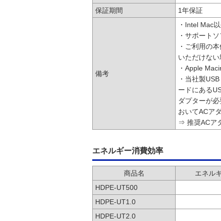
保証期間
1年保証
・Intel 
・サポートソ
・ご利用の本
いただけない
・Apple 
備考
・当社製USB
ードにあるU
ダプターが必
おいてACア
⇒ 推奨ACア
エネルギー消費効率
商品名
エネルギ
HDPE-UT500
HDPE-UT1.0
HDPE-UT2.0