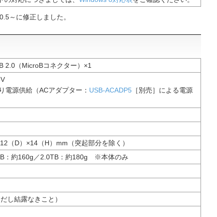
4～を10.5～に修正しました。
SB 2.0（MicroBコネクター）×1
V
より電源供給（ACアダプター：
USB-ACADP5
［別売］による電源
112（D）×14（H）mm（突起部分を除く）
0TB：約160g／2.0TB：約180g ※本体のみ
（ただし結露なきこと）