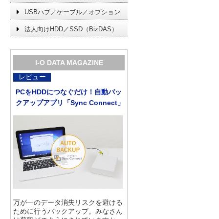
USBハブ／ケーブル／オプション
法人向けHDD／SSD（BizDAS）
I-O DATA MAGAZINE
レビュー
PCをHDDにつなぐだけ！自動バッ
クアップアプリ「Sync Connect」
万が一のデータ消失リスクを避ける
ために行うバックアップ。みなさん