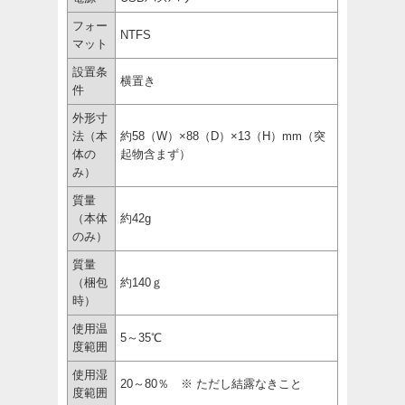
フォー
NTFS
マット
設置条
横置き
件
外形寸
法（本
約58（W）×88（D）×13（H）mm（突
体の
起物含まず）
み）
質量
（本体
約42g
のみ）
質量
（梱包
約140ｇ
時）
使用温
5～35℃
度範囲
使用湿
20～80％ ※ ただし結露なきこと
度範囲