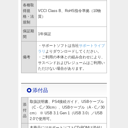
各種取
得規
VCCI Class B、RoHS指令準拠（10物
格・法
質）
規制
保証期
1年保証
間
・サポートソフトは当社
サポートライブ
ラリ
よりダウンロードしてください。
備考
・ご利用の本体との組み合わせにより、
サスペンドおよびレジュームはご利用い
ただけない場合があります。
添付品
取扱説明書、PS4接続ガイド、USBケーブル
添
（C - C／30cm）、USBケーブル（A - C／30
付
cm） ※ USB 3.1 Gen 1（USB 3.0）／USB
品
2.0で使用可。
本商品にはサポートソフトCD-ROMは添付し