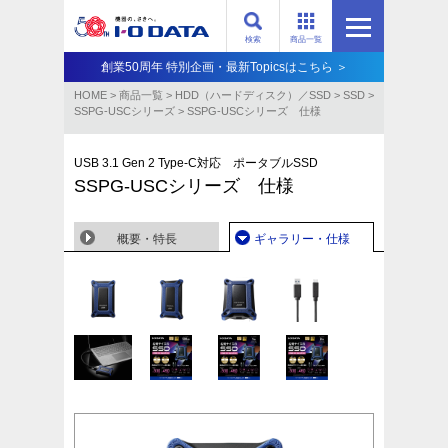
検索
商品一覧
創業50周年 特別企画・最新Topicsはこちら ＞
HOME
>
商品一覧
>
HDD（ハードディスク）／SSD
>
SSD
>
SSPG-USCシリーズ
>
SSPG-USCシリーズ 仕様
USB 3.1 Gen 2 Type-C対応 ポータブルSSD
SSPG-USCシリーズ 仕様
概要・特長
ギャラリー・仕様