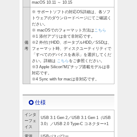
macOS 10.11 ～ 10.15
※ サポートソフトの対応OS詳細は、各ソフ
トウェアのダウンロードページにてご確認く
ださい。
※ macOSでのフォーマット方法は
こちら
※1 添付アプリは全て非対応です。
備
※2 外付けHDD、ポータブルHDD／SSDは、
考
フォーマット時、ディスクユーティリティで
「すべてのデバイスを表示」を選択してくだ
さい。詳細は
こちら
をご参照ください。
※3 Apple Silicon“M1”チップ搭載モデルは非
対応です。
※4 Sync with for macは非対応です。
仕様
インタ
USB 3.1 Gen 2／USB 3.1 Gen 1（USB
ーフェ
3.0）／USB 2.0 Type-C コネクター×1
イス
電源
USBバスパワー