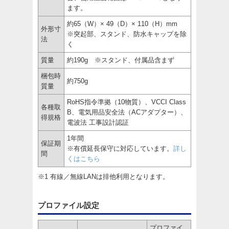
ます。
約65（W）× 49（D）× 110（H）mm
外形寸
※突起部、スタンド、防水キャップを除
法
く
質量
約190g ※スタンド、付属品含まず
梱包時
約750g
質量
RoHS指令準拠（10物質）、VCCI Class
各種取
B、電気用品安全法（ACアダプター）、
得規格
電波法 工事設計認証
1年間
保証期
※有償延長保守に対応しています。
詳し
間
くはこちら
※1 有線／無線LANは排他利用となります。
プロファイル設定
プロファイ