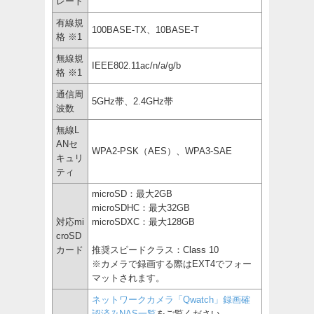
レート
有線規
100BASE-TX、10BASE-T
格 ※1
無線規
IEEE802.11ac/n/a/g/b
格 ※1
通信周
5GHz帯、2.4GHz帯
波数
無線L
ANセ
WPA2-PSK（AES）、WPA3-SAE
キュリ
ティ
microSD：最大2GB
microSDHC：最大32GB
対応mi
microSDXC：最大128GB
croSD
カード
推奨スピードクラス：Class 10
※カメラで録画する際はEXT4でフォー
マットされます。
ネットワークカメラ「Qwatch」録画確
認済みNAS一覧
をご覧ください。