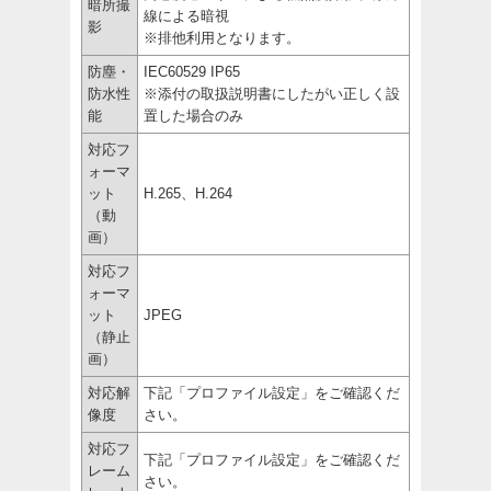
暗所撮
線による暗視
影
※排他利用となります。
防塵・
IEC60529 IP65
防水性
※添付の取扱説明書にしたがい正しく設
能
置した場合のみ
対応フ
ォーマ
ット
H.265、H.264
（動
画）
対応フ
ォーマ
ット
JPEG
（静止
画）
対応解
下記「プロファイル設定」をご確認くだ
像度
さい。
対応フ
下記「プロファイル設定」をご確認くだ
レーム
さい。