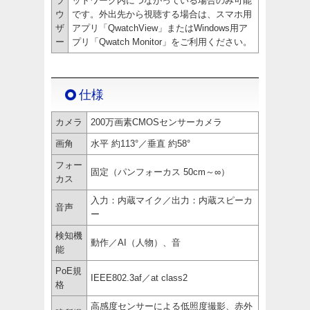
ラ
ットワーク内につながっている場合のみ可能
ウ
です。外出先から視聴する場合は、スマホ用
ザ
アプリ「QwatchView」またはWindows用ア
ー
プリ「Qwatch Monitor」をご利用ください。
仕様
カメラ
200万画素CMOSセンサーカメラ
画角
水平 約113°／垂直 約58°
フォー
固定（パンフォーカス 50cm～∞）
カス
入力：内蔵マイク／出力：内蔵スピーカ
音声
ー
検知機
動作／AI（人物）、音
能
PoE規
IEEE802.3af／at class2
格
高感度センサーによる低照度撮影、赤外