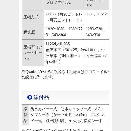
プロファイル1
ル2
H.265（可変ビットレート）、H.264
圧縮方式
（可変ビットレート）
1920x1080、1280x72
1280x720、
解像度
0、640x360
640x360
H.264／H.265
圧縮率（フ
低圧縮率（30（25）fps相当）、中
レームレー
圧縮率（15fps相当）、高圧縮率（7
ト）
fps相当）
※QwatchViewでの視聴や手動録画はプロファイル2
の設定に準じます。
添付品
添
防水カバー一式、防水キャップ一式、ACア
付
ダプター※（ケーブル長：約3m）、スタン
品
ド一式、取扱説明書、かんたん接続シート
※添付のACアダプターは防水仕様ではありませ