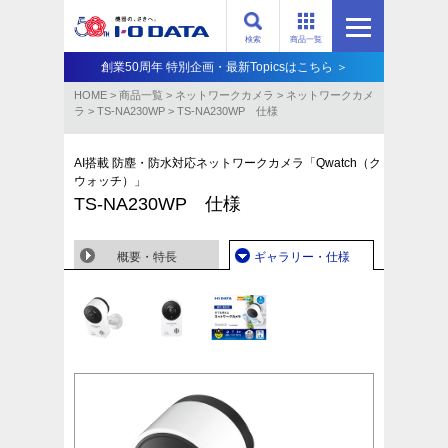
検索
商品一覧
創業50周年 特別企画・最新Topicsはこちら ＞
HOME
>
商品一覧
>
ネットワークカメラ
>
ネットワークカメ
ラ
>
TS-NA230WP
>
TS-NA230WP 仕様
AI搭載 防塵・防水対応ネットワークカメラ「Qwatch（ク
ウォッチ）」
TS-NA230WP 仕様
概要・特長
ギャラリー・仕様