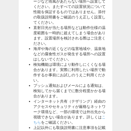
ージなど雨風があたらない場所へ設置して
ください。またすべての設置状況について
性能を保証するものではありません。添付
の取扱説明書をご確認のうえ正しく設置し
てください。
直射日光が当たる場所などは動作仕様の温
度範囲を一時的に超えてしまう場合があり
ます。設置場所を検討される際はご注意く
ださい。
海岸や海の近くなどの塩害地域や、温泉地
などの腐食性ガスが発生する場所への設置
はしないでください。
検知機能は環境により動作しにくくなる場
合があります。実際に利用したい場所で動
作するか事前にお試しのうえご利用くださ
い。
プッシュ通知およびメールによる通知は、
検知してから届くまでに数分程度かかる場
合があります。
インターネット共有（テザリング）経由の
アクセスやセキュリティが厳格なネットワ
ーク環境など、一部の環境では外出先から
視聴できない場合があります。詳しくは
こ
ちら
をご確認ください。
上記以外にも取扱説明書に注意事項を記載