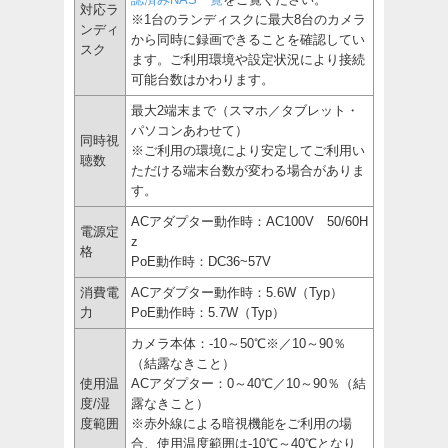
対応ラ
※1台のランディスクに最大8台のカメラ
ンディ
から同時に録画できることを確認してい
スク
ます。ご利用環境や設定状況により接続
可能台数はかわります。
最大2端末まで（スマホ／タブレット・
パソコンあわせて）
同時視
※ご利用の環境により安定してご利用い
聴数
ただける端末台数が変わる場合がありま
す。
ACアダプター動作時：AC100V 50/60H
電源定
z
格
PoE動作時：DC36~57V
消費電
ACアダプター動作時：5.6W（Typ）
力
PoE動作時：5.7W（Typ）
カメラ本体：-10～50℃※／10～90％
（結露なきこと）
使用温
ACアダプター：0～40℃／10～90％（結
度/湿
露なきこと）
度範囲
※赤外線による暗視機能をご利用の場
合、使用温度範囲は-10℃～40℃となり